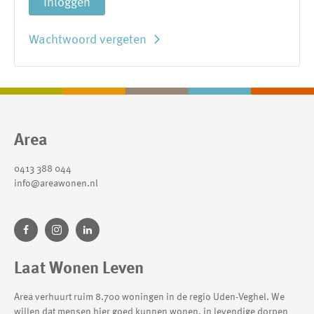
Inloggen
Wachtwoord vergeten
Contactinformatie
Area
0413 388 044
info@areawonen.nl
Laat Wonen Leven
Area verhuurt ruim 8.700 woningen in de regio Uden-Veghel. We
willen dat mensen hier goed kunnen wonen, in levendige dorpen