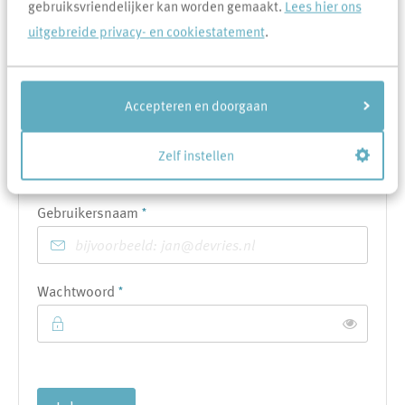
gebruiksvriendelijker kan worden gemaakt.
Lees hier ons
Volgende
uitgebreide privacy- en cookiestatement
.
Accepteren en doorgaan
OF
Zelf instellen
Indienen met je account
Verplicht veld
Gebruikersnaam
*
Verplicht veld
Wachtwoord
*
Toon