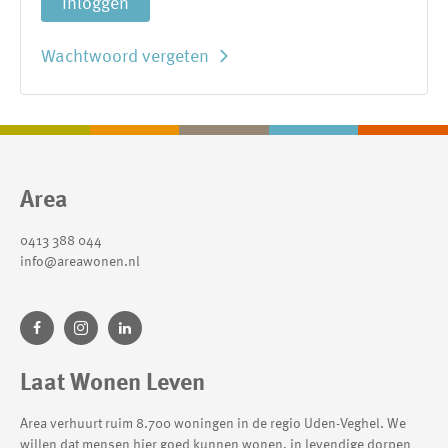
Inloggen
Wachtwoord vergeten
Contactinformatie
Area
0413 388 044
info@areawonen.nl
Laat Wonen Leven
Area verhuurt ruim 8.700 woningen in de regio Uden-Veghel. We
willen dat mensen hier goed kunnen wonen, in levendige dorpen