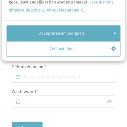
gebruiksvriendelijker kan worden gemaakt.
Lees hier ons
Volgende
uitgebreide privacy- en cookiestatement
.
Accepteren en doorgaan
OF
Zelf instellen
Indienen met je account
Verplicht veld
Gebruikersnaam
*
Verplicht veld
Wachtwoord
*
Toon