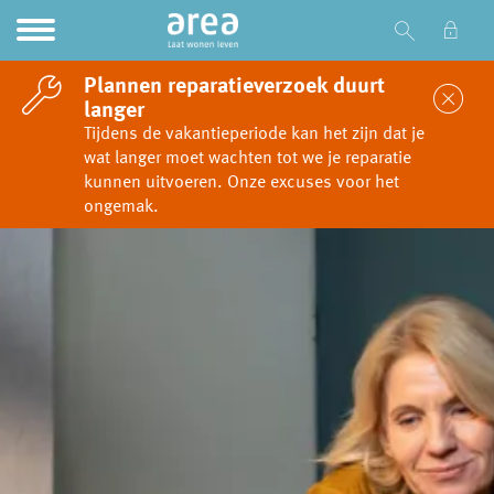
Ga naar Hoofd
Naar de homepage
Plannen reparatieverzoek duurt
Sl
langer
Tijdens de vakantieperiode kan het zijn dat je
wat langer moet wachten tot we je reparatie
Naar hoofdinhoud
Naar hoofdnavigatiemenu
Naar zoeken
kunnen uitvoeren. Onze excuses voor het
ongemak.