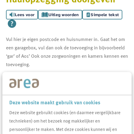
Lees voor
Uitleg woorden
Simpele tekst
Vul hier je eigen postcode en huisnummer in. Gaat het om
een garagebox, vul dan ook de toevoeging in bijvoorbeeld
‘gar’ of A01’ Ook onze zorgwoningen en kamers kennen een
toevoeging.
Indienen met je postcode
Verplicht veld
Postcode
*
Deze website maakt gebruik van cookies
Deze website gebruikt cookies (en daarmee vergelijkbare
technieken) om het bezoek nog makkelijker en
Verplicht veld
Huisnummer
*
persoonlijker te maken. Met deze cookies kunnen wij en