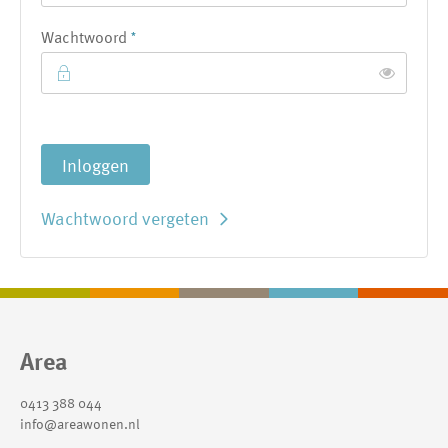
Verplicht veld
Wachtwoord
*
Toon
Inloggen
Wachtwoord vergeten
Contactinformatie
Area
0413 388 044
info@areawonen.nl