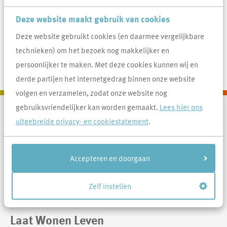
Het is warm in mijn woning, wat kan ik doen?
Deze website maakt gebruik van cookies
Hoe vraag je een laadpaal aan voor het opladen van
Deze website gebruikt cookies (en daarmee vergelijkbare
een elektrische auto ?
technieken) om het bezoek nog makkelijker en
persoonlijker te maken. Met deze cookies kunnen wij en
derde partijen het internetgedrag binnen onze website
volgen en verzamelen, zodat onze website nog
gebruiksvriendelijker kan worden gemaakt.
Lees hier ons
uitgebreide privacy- en cookiestatement
.
Contactinformatie
Area
0413 388 044
Accepteren en doorgaan
info@areawonen.nl
Zelf instellen
Laat Wonen Leven