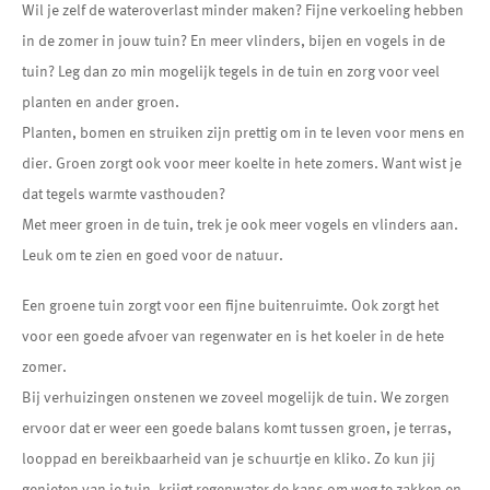
Wil je zelf de wateroverlast minder maken? Fijne verkoeling hebben
in de zomer in jouw tuin? En meer vlinders, bijen en vogels in de
tuin? Leg dan zo min mogelijk tegels in de tuin en zorg voor veel
planten en ander groen.
Planten, bomen en struiken zijn prettig om in te leven voor mens en
dier. Groen zorgt ook voor meer koelte in hete zomers. Want wist je
dat tegels warmte vasthouden?
Met meer groen in de tuin, trek je ook meer vogels en vlinders aan.
Leuk om te zien en goed voor de natuur.
Een groene tuin zorgt voor een fijne buitenruimte. Ook zorgt het
voor een goede afvoer van regenwater en is het koeler in de hete
zomer.
Bij verhuizingen onstenen we zoveel mogelijk de tuin. We zorgen
ervoor dat er weer een goede balans komt tussen groen, je terras,
looppad en bereikbaarheid van je schuurtje en kliko. Zo kun jij
genieten van je tuin, krijgt regenwater de kans om weg te zakken en