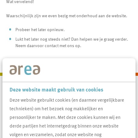
Wat vervelend!
Waarschijnlijk zijn we even bezig met onderhoud aan de website.
Probeer het later opnieuw.
Lukt het later nog steeds niet? Dan helpen we je graag verder.
Neem daarvoor contact met ons op.
Sorry voor het ongemak.
Deze website maakt gebruik van cookies
Contactinformatie
Area
Deze website gebruikt cookies (en daarmee vergelijkbare
0413 388 044
technieken) om het bezoek nog makkelijker en
info@areawonen.nl
persoonlijker te maken. Met deze cookies kunnen wij en
derde partijen het internetgedrag binnen onze website
volgen en verzamelen, zodat onze website nog