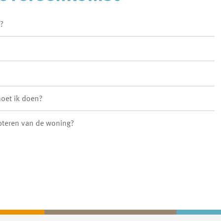
n?
moet ik doen?
pteren van de woning?