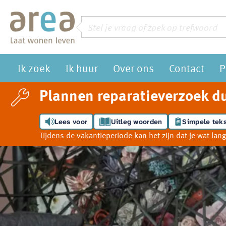
Naar de homepage
Zoeken
Vraag of trefwoord
Ik zoek
Ik huur
Over ons
Contact
P
Naar hoofdinhoud
Naar hoofdnavigatiemenu
Naar zoeken
Plannen reparatieverzoek du
Lees voor
Uitleg woorden
Simpele teks
Tijdens de vakantieperiode kan het zijn dat je wat l