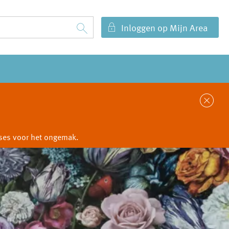
Inloggen op Mijn Area
Sl
cuses voor het ongemak.