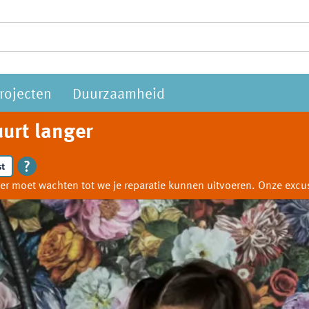
rojecten
Duurzaamheid
urt langer
t
anger moet wachten tot we je reparatie kunnen uitvoeren. Onze ex