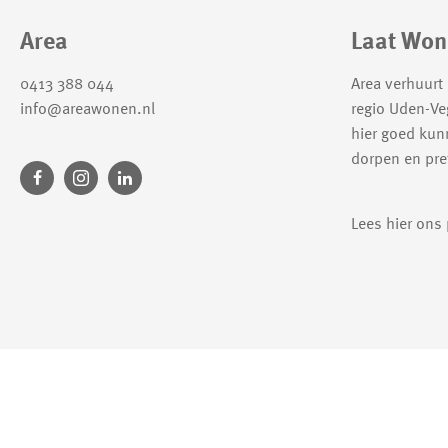
Contactinformatie
Area
Laat Won
0413 388 044
Area verhuurt
info@areawonen.nl
regio Uden-Ve
hier goed kun
dorpen en pret
Lees hier ons