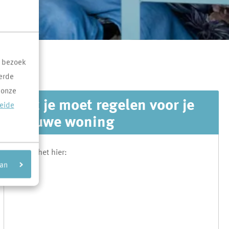
t bezoek
erde
 onze
Wat je moet regelen voor je
reide
nieuwe woning
Bekijk het hier:
aan