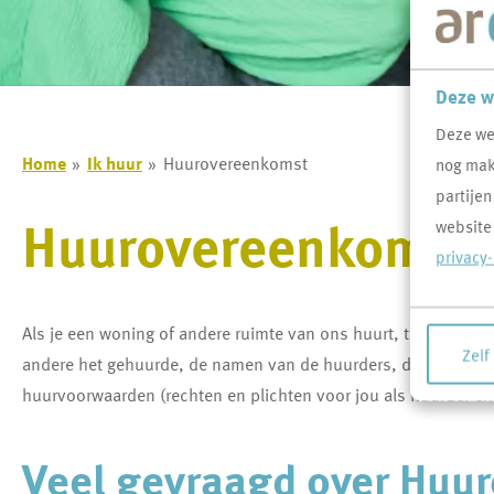
Deze w
Deze we
Home
Ik huur
Huurovereenkomst
nog makk
partijen
Huurovereenkomst
website
privacy
Als je een woning of andere ruimte van ons huurt, teken je 
Zelf
andere het gehuurde, de namen van de huurders, de huurprij
huurvoorwaarden (rechten en plichten voor jou als huurder en
Veel gevraagd over Hu