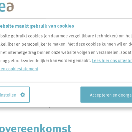
ebsite maakt gebruik van cookies
bsite gebruikt cookies (en daarmee vergelijkbare technieken) om he
elijker en persoonlijker te maken. Met deze cookies kunnen wij en d
 het internetgedrag binnen onze website volgen en verzamelen, zodat
 nog gebruiksvriendelijker kan worden gemaakt.
Lees hier ons uitgeb
- en cookiestatement
.
een huurovereenkomst. In de huurovereenkomst staan onder
 instellen
Accepteren en doorg
s, het moment van huurbetaling en de geldende
 voor ons als verhuurder).
urovereenkomst