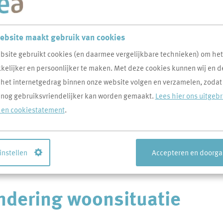
ebsite maakt gebruik van cookies
bsite gebruikt cookies (en daarmee vergelijkbare technieken) om he
elijker en persoonlijker te maken. Met deze cookies kunnen wij en d
 het internetgedrag binnen onze website volgen en verzamelen, zodat
tuatie
 nog gebruiksvriendelijker kan worden gemaakt.
Lees hier ons uitgeb
- en cookiestatement
.
rechten en plichten kunnen dan namelijk ook veranderen. Voor
 instellen
Accepteren en doorg
gingen mag je aan ons doorgeven.
andering woonsituatie