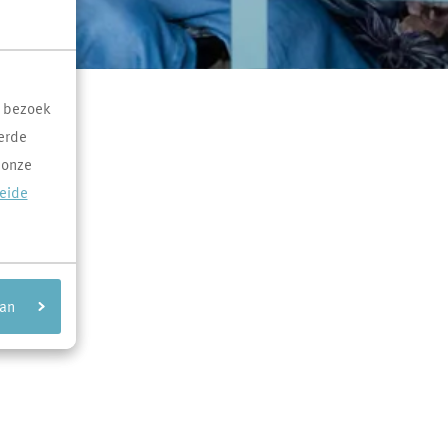
t bezoek
erde
 onze
reide
aan