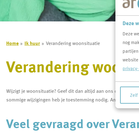
Deze w
Deze we
nog makk
Home
Ik huur
Verandering woonsituatie
partijen
Verandering woonsi
website
privacy
Wijzigt je woonsituatie? Geef dit dan altijd aan ons door. Je 
Zelf
sommige wijzigingen heb je toestemming nodig. Andere wijzi
Veel gevraagd over Ver