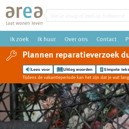
Naar de homepage
Zoeken
Vraag of trefwoord
Ik zoek
Ik huur
Over ons
Contact
P
Naar hoofdinhoud
Naar hoofdnavigatiemenu
Naar zoeken
Plannen reparatieverzoek du
Lees voor
Uitleg woorden
Simpele teks
Tijdens de vakantieperiode kan het zijn dat je wat l