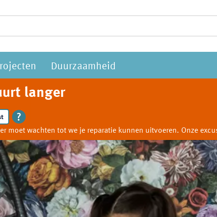
rojecten
Duurzaamheid
urt langer
t
anger moet wachten tot we je reparatie kunnen uitvoeren. Onze ex