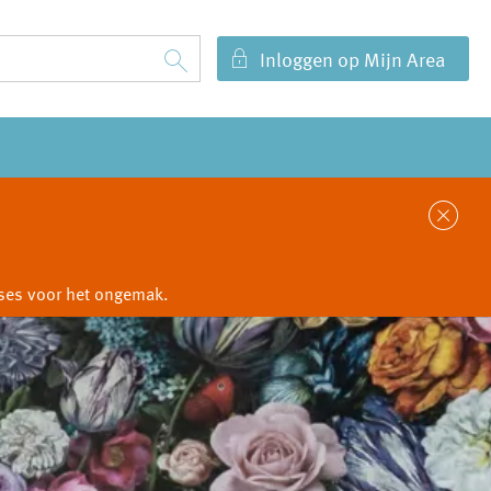
Inloggen op Mijn Area
Sl
cuses voor het ongemak.