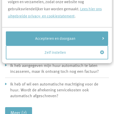
volgen en verzamelen, zodat onze website nog
automatische incasso
gebruiksvriendelijker kan worden gemaakt.
Lees hier ons
Ik heb mijn huur per ongeluk dubbel overgemaakt.
uitgebreide privacy- en cookiestatement
.
Kan er een bedrag worden teruggestort?
Mijn huur is nog niet afgeschreven. Hoe komt dit?
Accepteren en doorgaan
Er is een bedrag afgeschreven door Area. Waarom is
dit bedrag van mijn rekening gehaald?
Zelf instellen
Ik heb aangegeven mijn huur automatisch te laten
incasseren, maar ik ontvang toch nog een factuur?
Ik heb of wil een automatische machtiging voor de
huur. Wordt de afrekening servicekosten ook
automatisch afgeschreven?
Meer (7)