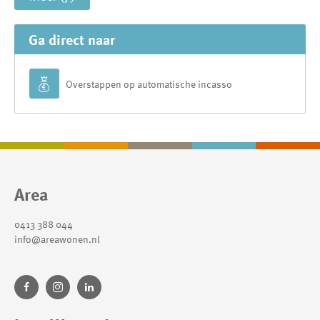
Ga direct naar

Overstappen op automatische incasso
Contactinformatie
Area
0413 388 044
info@areawonen.nl