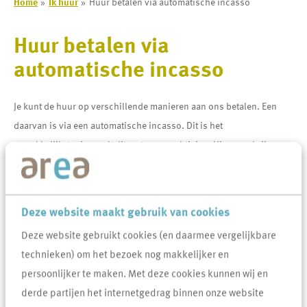
Home
Ik huur
Huur betalen via automatische incasso
Huur betalen via
automatische incasso
Je kunt de huur op verschillende manieren aan ons betalen. Een
daarvan is via een automatische incasso. Dit is het
gemakkelijkste. Je regelt dit met een machtiging. Hierna schrijven
wij de huur iedere maand automatisch en op tijd van jouw rekening
af.
Geef eenvoudig en digitaal aan ons door
dat je de huur graag
Deze website maakt gebruik van cookies
automatisch wilt laten incasseren. Je ontvangt van ons een
Deze website gebruikt cookies (en daarmee vergelijkbare
bevestiging en we laten je weten vanaf wanneer we je huur zullen
technieken) om het bezoek nog makkelijker en
incasseren.
persoonlijker te maken. Met deze cookies kunnen wij en
derde partijen het internetgedrag binnen onze website
Veel gevraagd over Huur betalen via