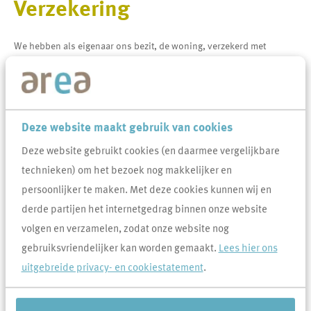
Verzekering
We hebben als eigenaar ons bezit, de woning, verzekerd met
behulp van een opstalverzekering. Dat hoef je als huurder dus niet
te doen. Wel adviseren wij je dringend jouw eigen spullen goed te
verzekeren door middel van een inboedelverzekering. Tot
deze spullen behoort ook het huurdersonderhoud (behangen en
Deze website maakt gebruik van cookies
sauzen), want dit wordt in geval van calamiteiten niet door onze
Deze website gebruikt cookies (en daarmee vergelijkbare
verzekering vergoed. Verder is een goede
technieken) om het bezoek nog makkelijker en
aansprakelijkheidsverzekering van belang. Ook deze verzekering
persoonlijker te maken. Met deze cookies kunnen wij en
moet je zelf regelen.
derde partijen het internetgedrag binnen onze website
volgen en verzamelen, zodat onze website nog
Veel gevraagd over Verzekering
gebruiksvriendelijker kan worden gemaakt.
Lees hier ons
uitgebreide privacy- en cookiestatement
.
Moet ik een opstalverzekering afsluiten als ik een
woning koop?