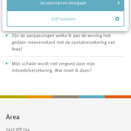
Accepteren en doorgaan
Mijn ruit is kapot. Wat nu?
Zelf instellen
Wat zijn de kosten voor glasverzekering?
Zijn de aanpassingen welke ik aan de woning heb
gedaan meeverzekerd met de opstalverzekering van
Area?
Mijn schade wordt niet vergoed door mijn
inboedelverzekering. Wat moet ik doen?
Contactinformatie
Area
0413 388 044