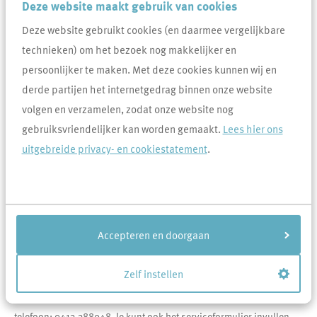
Deze website maakt gebruik van cookies
plaatsen.
Deze website gebruikt cookies (en daarmee vergelijkbare
technieken) om het bezoek nog makkelijker en
We hebben inmiddels op bijna alle geschikte daken zonnepanelen
persoonlijker te maken. Met deze cookies kunnen wij en
geïnstalleerd.
derde partijen het internetgedrag binnen onze website
In 2024 hebben we de laatste panelen op individuele woningen
volgen en verzamelen, zodat onze website nog
geplaatst.
gebruiksvriendelijker kan worden gemaakt.
Lees hier ons
Nieuwe, individuele verzoeken voor zonnepanelen op bestaande
uitgebreide privacy- en cookiestatement
.
woningen behandelen we niet meer, ook niet bij mutaties van
bewoners.
We doen ook geen uitbreidingen op bestaande installaties en we
halen ook géén zonnepanelen van daken af.
Accepteren en doorgaan
Samenwerkingspartner voor storingen
Zelf instellen
Bij technische vragen of defecten aan de zonnepanelen, kan er
rechtstreeks contact opgenomen worden met 100% Zonnig via
telefoon: 0413-388048. Je kunt ook het serviceformulier invullen