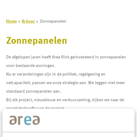
Home
Ik huur
Zonnepanelen
Zonnepanelen
De afgelopen jaren heeft Area flink geïnvesteerd in zonnepanelen
voor bestaande woningen.
Nu er veranderingen zijn in de politiek, regelgeving en
netcapaciteit, passen we onze strategie aan. We leggen niet meer
standaard zonnepanelen aan.
Bij elk project, nieuwbouw en verduurzaming, kijken we naar de
energiebehoefte van de woning.
Ons doel is om voldoende energie op te wekken voor eigen
gebruik, zonder veel terug te leveren aan het net. Bij netcongestie
kan het zelfs voorkomen dat we minder of geen zonnepanelen