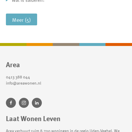
Wat is salderen?
Meer (5)
Contactinformatie
Area
0413 388 044
info@areawonen.nl
Laat Wonen Leven
Area verhuurt ruim 8.700 woningen in de regio Uden-Veghel. We