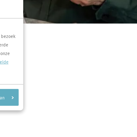
t bezoek
erde
 onze
reide
aan