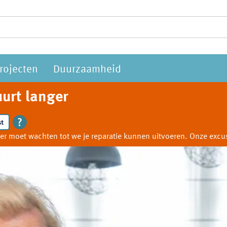
rojecten
Duurzaamheid
urt langer
t
anger moet wachten tot we je reparatie kunnen uitvoeren. Onze ex