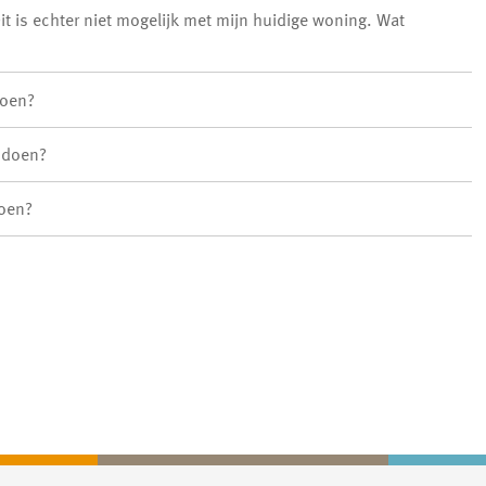
doen?
k doen?
doen?