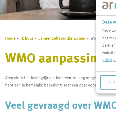
Deze w
Deze we
Home
Ik huur
Langer zelfstandig wonen
Woning aanpa
nog makk
partijen
WMO aanpassinge
website
privacy
Area vindt het belangrijk dat iedereen zo lang mogelijk in de 
Zelf
hebt een lichamelijke beperking. Met een paar voorzieningen
Veel gevraagd over WM