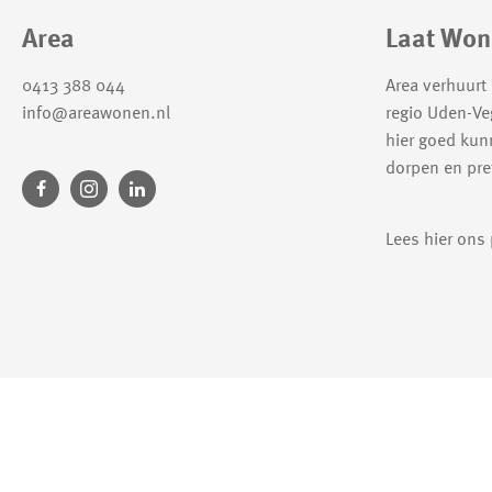
Contactinformatie
Area
Laat Won
0413 388 044
Area verhuurt
info@areawonen.nl
regio Uden-Ve
hier goed kun
dorpen en pret
Lees hier ons