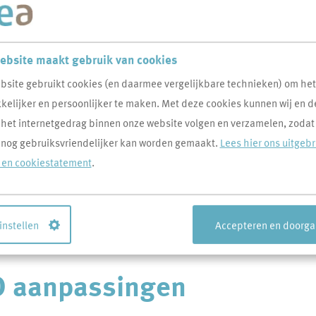
ebsite maakt gebruik van cookies
bsite gebruikt cookies (en daarmee vergelijkbare technieken) om he
ssingen voor ouderen
elijker en persoonlijker te maken. Met deze cookies kunnen wij en d
 het internetgedrag binnen onze website volgen en verzamelen, zodat
n
 nog gebruiksvriendelijker kan worden gemaakt.
Lees hier ons uitgeb
- en cookiestatement
.
eigen woning kan blijven wonen. Je wordt een dagje ouder of je
 instellen
Accepteren en doorg
 kun je misschien gewoon in jouw woning blijven wonen.
O aanpassingen