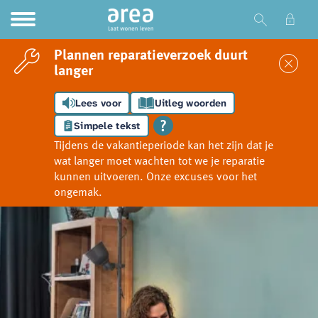
Ga naar Hoofd
Naar de homepage
Plannen reparatieverzoek duurt
Sl
langer
Lees voor
Uitleg woorden
Naar hoofdinhoud
Naar hoofdnavigatiemenu
Naar zoeken
Simpele tekst
Tijdens de vakantieperiode kan het zijn dat je
wat langer moet wachten tot we je reparatie
kunnen uitvoeren. Onze excuses voor het
ongemak.