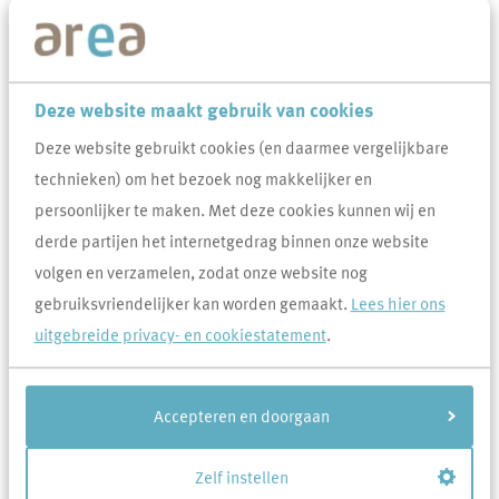
Wanneer je hennepteelt of dealen in je woonomgeving vermoedt,
kun je dit melden bij Area en de politie. Area treedt op tegen
hennepteelt, het wordt niet geaccepteerd. Het gevolg voor de
Deze website maakt gebruik van cookies
huurder is dat hij/zij de woning moet verlaten.
Deze website gebruikt cookies (en daarmee vergelijkbare
technieken) om het bezoek nog makkelijker en
Veel gevraagd over Hennep
persoonlijker te maken. Met deze cookies kunnen wij en
derde partijen het internetgedrag binnen onze website
Ik ben ontruimd wegens hennepteelt of door
overtreding van de Opiumwet. Mag ik meteen weer
volgen en verzamelen, zodat onze website nog
reageren op woningen? Behoud ik mijn inschrijftijd?
gebruiksvriendelijker kan worden gemaakt.
Lees hier ons
uitgebreide privacy- en cookiestatement
.
Ik denk dat er op adres X een hennepkwekerij is.
Wat moet ik doen?
Accepteren en doorgaan
Ik wil graag een of enkele hennepplanten in of
buitenshuis houden. Mag dat?
Zelf instellen