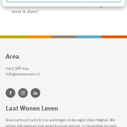
Ik ruik een wietlucht in of rondom mijn woning, wat
moet ik doen?
Contactinformatie
Area
0413 388 044
info@areawonen.nl
Laat Wonen Leven
Area verhuurt ruim 8.700 woningen in de regio Uden-Veghel. We
willen dat mensen hier goed kunnen wonen, in levendige dorpen