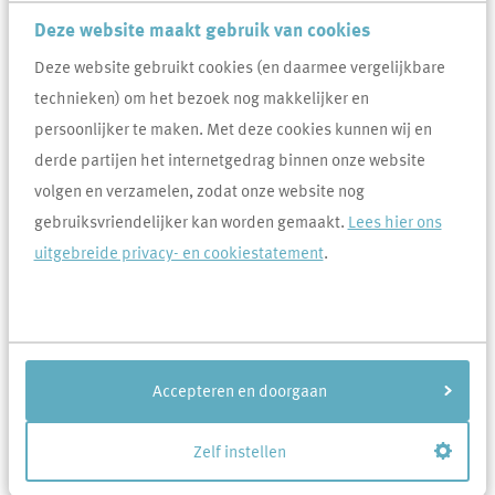
ontmoeten of draagt jouw idee bij aan de uitstraling of veiligheid
Deze website maakt gebruik van cookies
van jouw buurt? Dan lezen wij graag jouw idee .
Deze website gebruikt cookies (en daarmee vergelijkbare
technieken) om het bezoek nog makkelijker en
De spelregels
persoonlijker te maken. Met deze cookies kunnen wij en
De activiteit wordt georganiseerd voor en door bewoners van Area
derde partijen het internetgedrag binnen onze website
in een bepaalde straat of buurt.
volgen en verzamelen, zodat onze website nog
Je aanvraag wordt ondersteund door een begroting, eventuele
gebruiksvriendelijker kan worden gemaakt.
Lees hier ons
tekeningen en/of offertes.
uitgebreide privacy- en cookiestatement
.
Het gaat om activiteiten die voor Area niet leiden tot structurele
verplichtingen.
Area wil het budget graag eerlijk verdelen over de verschillende
wijken van Area in Uden, Veghel en de omliggende kerkdorpen.
Accepteren en doorgaan
Als wij je aanvraag hebben ontvangen, beoordelen wij aan de hand
van de spelregels of jouw voorstel in aanmerking komt voor een
Zelf instellen
bijdrage.