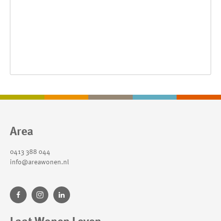
Contactinformatie
Area
0413 388 044
info@areawonen.nl
Laat Wonen Leven