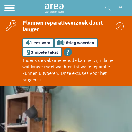
Ga naar Hoofd
Naar de homepage
Plannen reparatieverzoek duurt
Sl
langer
Lees voor
Uitleg woorden
Naar hoofdinhoud
Naar hoofdnavigatiemenu
Naar zoeken
Simpele tekst
Tijdens de vakantieperiode kan het zijn dat je
wat langer moet wachten tot we je reparatie
kunnen uitvoeren. Onze excuses voor het
ongemak.