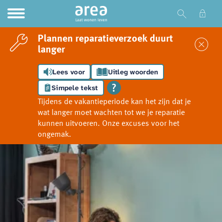
Ga naar Hoofd
Naar de homepage
Plannen reparatieverzoek duurt
Sl
langer
Lees voor
Uitleg woorden
Naar hoofdinhoud
Naar hoofdnavigatiemenu
Naar zoeken
Simpele tekst
Tijdens de vakantieperiode kan het zijn dat je
wat langer moet wachten tot we je reparatie
kunnen uitvoeren. Onze excuses voor het
ongemak.