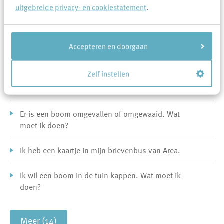
uitgebreide privacy- en cookiestatement
.
Veel gevraagd over Tuinonderhoud
De struiken en takken van de huurder groeit over de
Accepteren en doorgaan
schutting bij de brandgang. Wat moet ik doen?
Zelf instellen
Er zijn struiken geplaatst waarvoor ik allergisch ben.
Wat nu?
Er is een boom omgevallen of omgewaaid. Wat
moet ik doen?
Ik heb een kaartje in mijn brievenbus van Area.
Ik wil een boom in de tuin kappen. Wat moet ik
doen?
Meer (14)