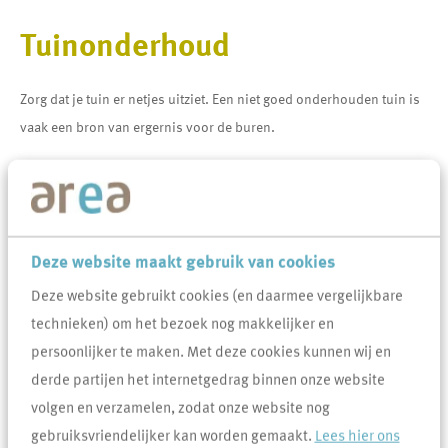
Tuinonderhoud
Zorg dat je tuin er netjes uitziet. Een niet goed onderhouden tuin is
vaak een bron van ergernis voor de buren.
Jaren terug hadden de meeste mensen een tuin met gras en veel
beplanting. Lekker tuinieren en genieten van veel groen in je tuin.
Tegenwoordig zien we alleen steeds meer verharde tuinen, omdat
dit onderhoudsvriendelijk zou moeten zijn. Dit kan echter
Deze website maakt gebruik van cookies
vervelende gevolgen hebben voor bewoners, zoals water dat niet
Deze website gebruikt cookies (en daarmee vergelijkbare
weg kan stromen. Meer groen en minder tegels in de tuin helpt
technieken) om het bezoek nog makkelijker en
wateroverlast te voorkomen. De beplanting en de bodem houden
persoonlijker te maken. Met deze cookies kunnen wij en
het water namelijk vast. Het water blijft hierdoor op eigen terrein en
derde partijen het internetgedrag binnen onze website
stroomt niet weg via het riool. Daarom de tip: tegels eruit, groen
volgen en verzamelen, zodat onze website nog
erin!
gebruiksvriendelijker kan worden gemaakt.
Lees hier ons