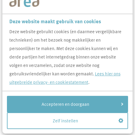
Wij bouwen op diverse plaatsen nieuwe woningen.
Een overzicht hiervan vind je onder
Projecten
.
Deze website maakt gebruik van cookies
Deze website gebruikt cookies (en daarmee vergelijkbare
Veel gevraagd over Nieuwbouw
technieken) om het bezoek nog makkelijker en
Wat is precies een NOM-woning (Nul-op-de-meter-
persoonlijker te maken. Met deze cookies kunnen wij en
woning)?
derde partijen het internetgedrag binnen onze website
volgen en verzamelen, zodat onze website nog
Ik heb tekeningen gekregen van de nieuwbouw, kun
gebruiksvriendelijker kan worden gemaakt.
Lees hier ons
je me er uitleg over geven.
uitgebreide privacy- en cookiestatement
.
Wanneer krijg ik de sleutel van mijn
(nieuwbouw)woning?
Accepteren en doorgaan
Ik kan nog altijd de tuin van mijn nieuwbouwwoning
niet aanplanten vanwege een afwateringsprobleem,
Zelf instellen
wanneer wordt dit opgelost?