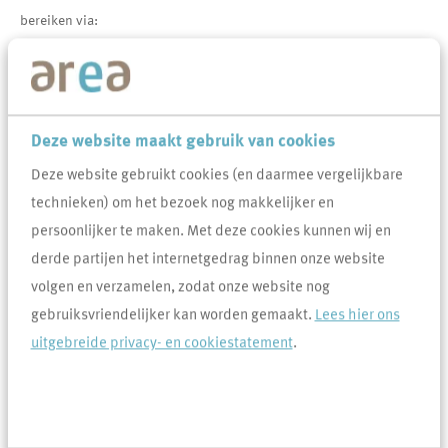
bereiken via:
Bij problemen met de cv-installatie en warmwatervoorziening:
bel Kemkens via 0413-388045
Bij een verstopte riolering in huis: bel Flip van Dijk via 0413-
388046
Deze website maakt gebruik van cookies
Bij glasschade: bel Snepvangers via 0413-388047
Deze website gebruikt cookies (en daarmee vergelijkbare
Bij een verstopt gemeenteriool: bel de gemeente via 0413-
technieken) om het bezoek nog makkelijker en
281911 (Maashorst) of 14-0413 (Meierijstad)
persoonlijker te maken. Met deze cookies kunnen wij en
Bij een defect of storing aan je zonnepanelen: bel 100%
derde partijen het internetgedrag binnen onze website
Zonnig via 0413-388048
volgen en verzamelen, zodat onze website nog
gebruiksvriendelijker kan worden gemaakt.
Lees hier ons
Overige defecten meld je via
Mijn reparatieverzoek
uitgebreide privacy- en cookiestatement
.
Veel gevraagd over Reparatieverzoek
Ik heb een verstopping in mijn afvoer. Wat moet ik