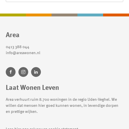
Contactinformatie
Area
0413 388 044
info@areawonen.nl
Laat Wonen Leven
Area verhuurt ruim 8.700 woningen in de regio Uden-Veghel. We
willen dat mensen hier goed kunnen wonen, in levendige dorpen
en prettige wijken.
Lees hier ons privacy en cookie statement