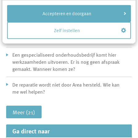
doen?
Accepteren en doorgaan
Wat moet ik doen wanneer mijn cv, (design)radiator
of warmtepomp defect is?
Zelf instellen
Mijn ruit is kapot. Wat nu?
Een gespecialiseerd onderhoudsbedrijf komt hier
werkzaamheden uitvoeren. Er is nog geen afspraak
gemaakt. Wanneer komen ze?
De reparatie wordt niet door Area hersteld. Wie kan
me wel helpen?
Meer (21)
Ga direct naar