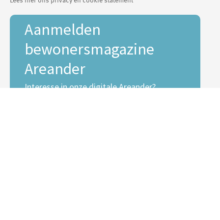
Aanmelden
bewonersmagazine
Areander
Interesse in onze digitale Areander?
E-mailadres *
Voornaam
Achternaam