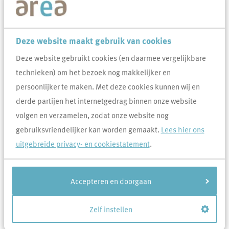
onderhoudsteam
Op deze pagina vind je handige tips en trucs voor je dagelijkse
Deze website maakt gebruik van cookies
woononderhoud.
Deze website gebruikt cookies (en daarmee vergelijkbare
technieken) om het bezoek nog makkelijker en
Veel gevraagd over Tips van ons
persoonlijker te maken. Met deze cookies kunnen wij en
onderhoudsteam
derde partijen het internetgedrag binnen onze website
Hoe onderhoud je je voordeurslot?
volgen en verzamelen, zodat onze website nog
gebruiksvriendelijker kan worden gemaakt.
Lees hier ons
Energiebesparing voor éénhendelmengkranen
uitgebreide privacy- en cookiestatement
.
Onderhoud voor de rookmelder
Accepteren en doorgaan
Ik heb een verstopping in mijn riolering, regenpijp
of dakgoot. Wat moet ik doen?
Zelf instellen
Handige tips voor het onderhoud van de badkamer