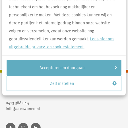
Area hebben verplichtingen voor het onderhoud van jouw huis.
technieken) om het bezoek nog makkelijker en
Wie wat moet doen, vind je terug in de huurovereenkomst, de
persoonlijker te maken. Met deze cookies kunnen wij en
bijbehorende huurvoorwaarden en het
Onderhouds-abc
. Goed
derde partijen het internetgedrag binnen onze website
wonen, dat doen we samen.
volgen en verzamelen, zodat onze website nog
gebruiksvriendelijker kan worden gemaakt.
Lees hier ons
Onderhouds ABC 2025
uitgebreide privacy- en cookiestatement
.
2 MB
Accepteren en doorgaan
Zelf instellen
Contactinformatie
Area
0413 388 044
info@areawonen.nl