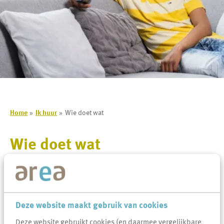
Home
Ik huur
Wie doet wat
Wie doet wat
Lees voor
Uitleg woorden
Simpele tekst
Deze website maakt gebruik van cookies
Fijn wonen betekent een goed onderhouden huis. Zowel jijzelf als
Deze website gebruikt cookies (en daarmee vergelijkbare