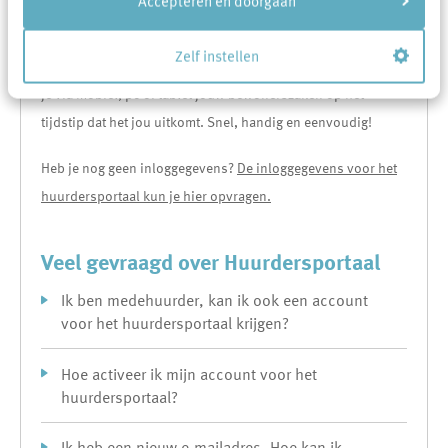
Accepteren en doorgaan
bij de bank of de zorgverzekeraar.
Log in met jouw persoonlijke e-mailadres en profiteer van de
Zelf instellen
voordelen van het huurdersportaal van Area. Vanaf nu regel
je via mobiel, pc of tablet jouw bewonerszaken op het
tijdstip dat het jou uitkomt. Snel, handig en eenvoudig!
Heb je nog geen inloggegevens?
De inloggegevens voor het
huurdersportaal kun je hier opvragen.
Veel gevraagd over Huurdersportaal
Ik ben medehuurder, kan ik ook een account
voor het huurdersportaal krijgen?
Hoe activeer ik mijn account voor het
huurdersportaal?
Ik heb een nieuw e-mailadres. Hoe kan ik