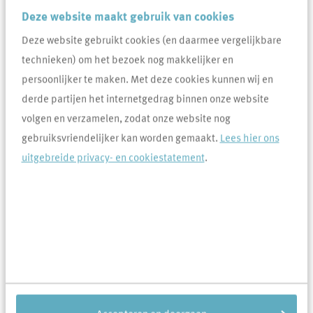
aantal gegevens onthouden.
Deze website maakt gebruik van cookies
Deze website gebruikt cookies (en daarmee vergelijkbare
Inloggen
technieken) om het bezoek nog makkelijker en
persoonlijker te maken. Met deze cookies kunnen wij en
derde partijen het internetgedrag binnen onze website
Wachtwoord vergeten
volgen en verzamelen, zodat onze website nog
Account activeren
gebruiksvriendelijker kan worden gemaakt.
Lees hier ons
uitgebreide privacy- en cookiestatement
.
Huurdersportaal
Heb je een vraag over jouw huis, huurcontract of financiën?
Heb je een klacht of compliment voor Area? Of wil je een
reparatieverzoek indienen? Via het huurdersportaal van Area
regel je dit allemaal zelf. Het huurdersportaal is een ‘mijn
omgeving’ waarin je je eigen gegevens kunt bekijken, zoals