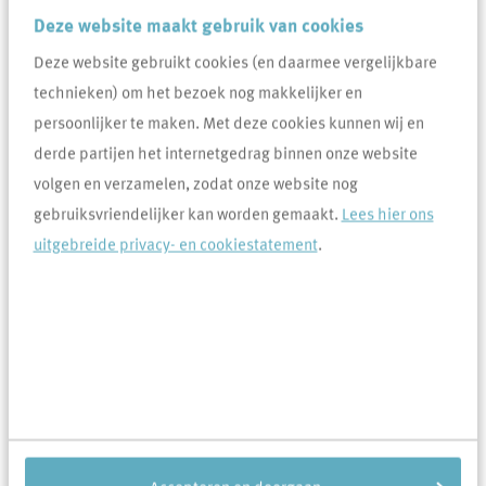
aantal gegevens onthouden.
Deze website maakt gebruik van cookies
Deze website gebruikt cookies (en daarmee vergelijkbare
Inloggen
technieken) om het bezoek nog makkelijker en
persoonlijker te maken. Met deze cookies kunnen wij en
derde partijen het internetgedrag binnen onze website
Wachtwoord vergeten
volgen en verzamelen, zodat onze website nog
Account activeren
gebruiksvriendelijker kan worden gemaakt.
Lees hier ons
uitgebreide privacy- en cookiestatement
.
Huurdersportaal
Heb je een vraag over jouw huis, huurcontract of financiën?
Heb je een klacht of compliment voor Area? Of wil je een
reparatieverzoek indienen? Via het huurdersportaal van Area
regel je dit allemaal zelf. Het huurdersportaal is een ‘mijn
omgeving’ waarin je je eigen gegevens kunt bekijken, zoals