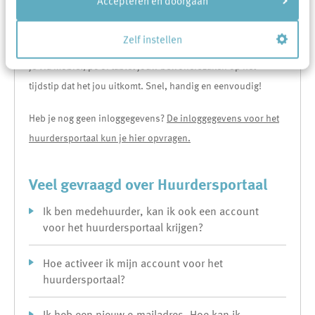
Accepteren en doorgaan
bij de bank of de zorgverzekeraar.
Log in met jouw persoonlijke e-mailadres en profiteer van de
Zelf instellen
voordelen van het huurdersportaal van Area. Vanaf nu regel
je via mobiel, pc of tablet jouw bewonerszaken op het
tijdstip dat het jou uitkomt. Snel, handig en eenvoudig!
Heb je nog geen inloggegevens?
De inloggegevens voor het
huurdersportaal kun je hier opvragen.
Veel gevraagd over Huurdersportaal
Ik ben medehuurder, kan ik ook een account
voor het huurdersportaal krijgen?
Hoe activeer ik mijn account voor het
huurdersportaal?
Ik heb een nieuw e-mailadres. Hoe kan ik