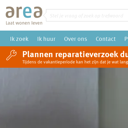
Naar de homepage
Zoeken
Vraag of trefwoord
Ik zoek
Ik huur
Over ons
Contact
P
Naar hoofdinhoud
Naar hoofdnavigatiemenu
Naar zoeken
Plannen reparatieverzoek du
Tijdens de vakantieperiode kan het zijn dat je wat l