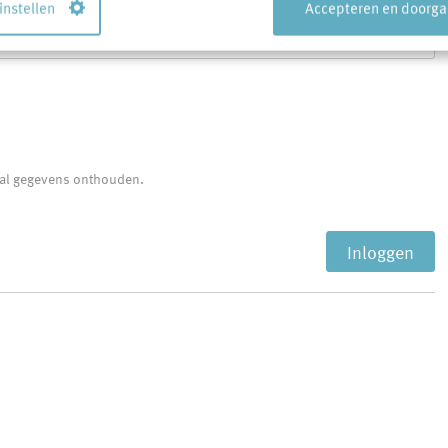
 instellen
Accepteren en doorg
Toon
tal gegevens onthouden.
Inloggen