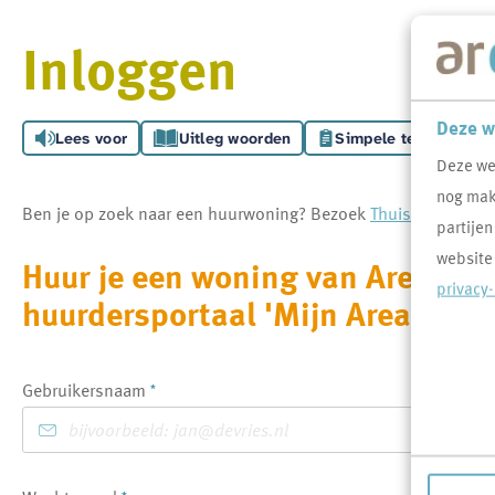
Inloggen
Deze w
Lees voor
Uitleg woorden
Simpele tekst
Deze we
nog makk
Ben je op zoek naar een huurwoning? Bezoek
Thuispoort.nl
vo
partijen
website
Huur je een woning van Area, log
privacy
huurdersportaal 'Mijn Area'.
Verplicht veld
Gebruikersnaam
*
Verplicht veld
*