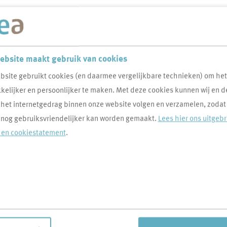
ebsite maakt gebruik van cookies
bsite gebruikt cookies (en daarmee vergelijkbare technieken) om he
elijker en persoonlijker te maken. Met deze cookies kunnen wij en d
or een totaal aanbod huurwoningen uit de regio.
 het internetgedrag binnen onze website volgen en verzamelen, zodat
 nog gebruiksvriendelijker kan worden gemaakt.
Lees hier ons uitgeb
 in en maak gebruik van het
- en cookiestatement
.