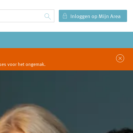
Inloggen op Mijn Area
Sl
cuses voor het ongemak.