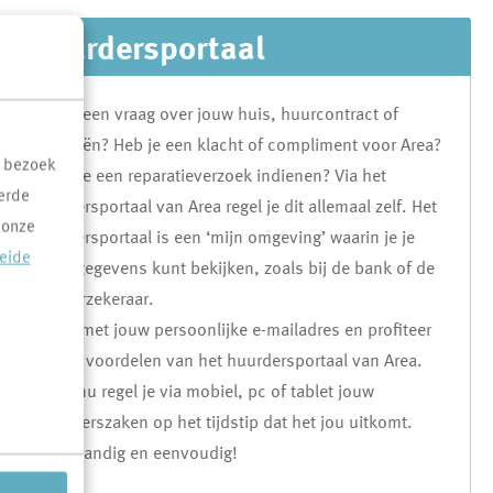
Huurdersportaal
Heb je een vraag over jouw huis, huurcontract of
financiën? Heb je een klacht of compliment voor Area?
t bezoek
Of wil je een reparatieverzoek indienen? Via het
erde
huurdersportaal van Area regel je dit allemaal zelf. Het
 onze
huurdersportaal is een ‘mijn omgeving’ waarin je je
reide
eigen gegevens kunt bekijken, zoals bij de bank of de
zorgverzekeraar.
Log in met jouw persoonlijke e-mailadres en profiteer
van de voordelen van het huurdersportaal van Area.
Vanaf nu regel je via mobiel, pc of tablet jouw
bewonerszaken op het tijdstip dat het jou uitkomt.
Snel, handig en eenvoudig!