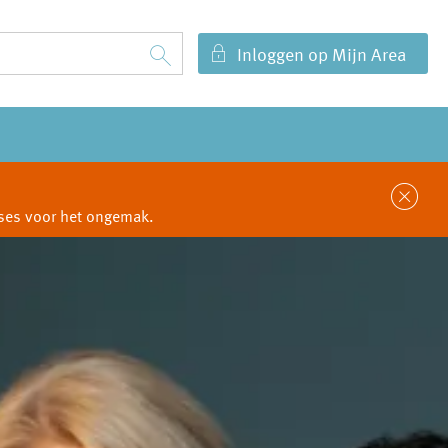
Inloggen op Mijn Area
Sl
cuses voor het ongemak.