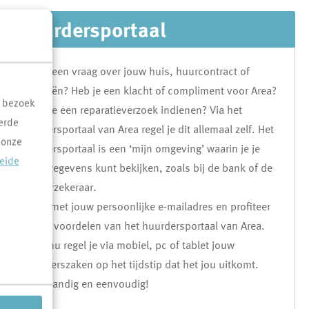
Huurdersportaal
Heb je een vraag over jouw huis, huurcontract of
financiën? Heb je een klacht of compliment voor Area?
t bezoek
Of wil je een reparatieverzoek indienen? Via het
erde
huurdersportaal van Area regel je dit allemaal zelf. Het
 onze
huurdersportaal is een ‘mijn omgeving’ waarin je je
reide
eigen gegevens kunt bekijken, zoals bij de bank of de
zorgverzekeraar.
Log in met jouw persoonlijke e-mailadres en profiteer
van de voordelen van het huurdersportaal van Area.
Vanaf nu regel je via mobiel, pc of tablet jouw
bewonerszaken op het tijdstip dat het jou uitkomt.
Snel, handig en eenvoudig!