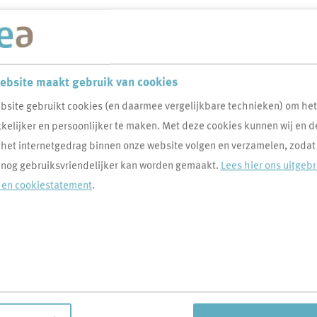
ebsite maakt gebruik van cookies
bsite gebruikt cookies (en daarmee vergelijkbare technieken) om he
elijker en persoonlijker te maken. Met deze cookies kunnen wij en d
or een totaal aanbod huurwoningen uit de regio.
 het internetgedrag binnen onze website volgen en verzamelen, zodat
 nog gebruiksvriendelijker kan worden gemaakt.
Lees hier ons uitgeb
 in en maak gebruik van het
- en cookiestatement
.