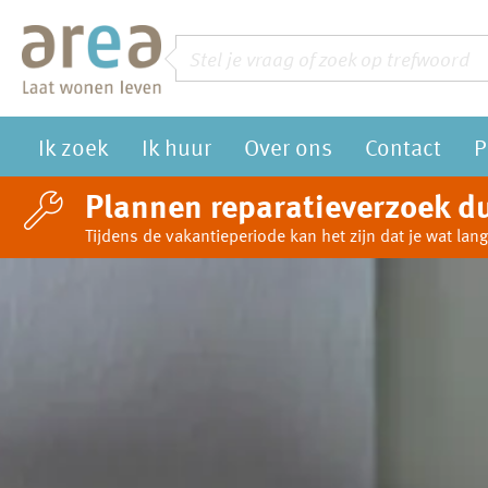
Naar de homepage
Zoeken
Vraag of trefwoord
Ik zoek
Ik huur
Over ons
Contact
P
Naar hoofdinhoud
Naar hoofdnavigatiemenu
Naar zoeken
Plannen reparatieverzoek du
Tijdens de vakantieperiode kan het zijn dat je wat l