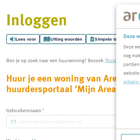
Inloggen
Deze w
Lees voor
Uitleg woorden
Simpele tekst
Deze we
nog makk
Ben je op zoek naar een huurwoning? Bezoek
Thuispoort.nl
vo
partijen
website
Huur je een woning van Area, log
privacy
huurdersportaal 'Mijn Area'.
Verplicht veld
Gebruikersnaam
*
Verplicht veld
*