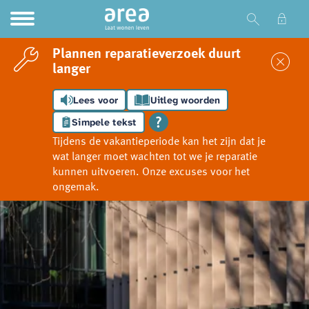
Ga naar Hoofd
Naar de homepage
Plannen reparatieverzoek duurt
Sl
langer
Lees voor
Uitleg woorden
Naar hoofdinhoud
Naar hoofdnavigatiemenu
Naar zoeken
Simpele tekst
Tijdens de vakantieperiode kan het zijn dat je
wat langer moet wachten tot we je reparatie
kunnen uitvoeren. Onze excuses voor het
ongemak.