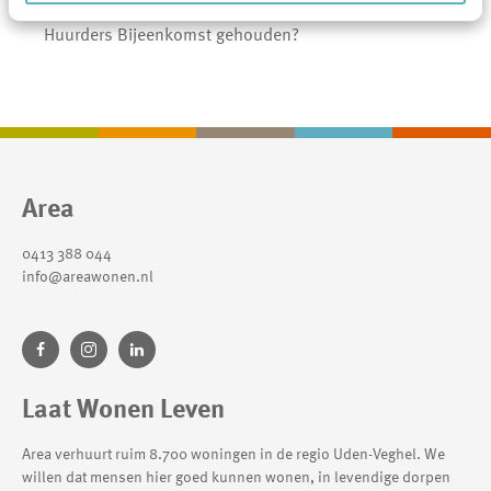
Waar en wanneer wordt de jaarlijkse Algemene
Huurders Bijeenkomst gehouden?
Contactinformatie
Area
0413 388 044
info@areawonen.nl
Laat Wonen Leven
Area verhuurt ruim 8.700 woningen in de regio Uden-Veghel. We
willen dat mensen hier goed kunnen wonen, in levendige dorpen