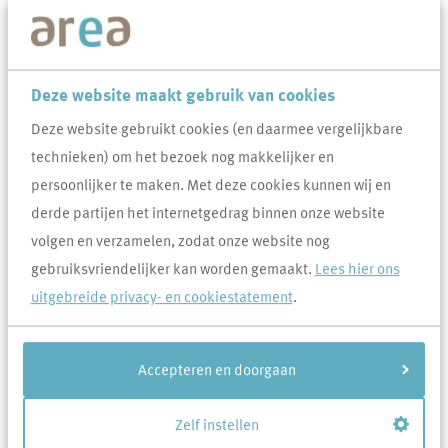
De Bewonersraad Area is de vertegenwoordiging van alle huurders
van Area. Ze behartigt de belangen van huidige en toekomstige
huurders en bewoners in een regelmatig overleg met het bestuur en
Deze website maakt gebruik van cookies
medewerkers van Area. Voor Area is de Bewonersraad een van de
Deze website gebruikt cookies (en daarmee vergelijkbare
belangrijke belanghouders en gesprekspartners over het beleid
technieken) om het bezoek nog makkelijker en
(o.a. strategie, het huurbeleid en woningtoewijzing) en een
persoonlijker te maken. Met deze cookies kunnen wij en
klankbord voor de organisatie als het gaat om dienstverlening,
derde partijen het internetgedrag binnen onze website
leefbaarheid, wijkbeleid en onderhoud.
volgen en verzamelen, zodat onze website nog
gebruiksvriendelijker kan worden gemaakt.
Lees hier ons
Veel gevraagd over Bewonersraad
uitgebreide privacy- en cookiestatement
.
Wat zijn de uitgangspunten van de Bewonersraad
Area en wat betekent dat voor mij als huurder?
Accepteren en doorgaan
Hoe kom ik in contact met de Bewonersraad?
Zelf instellen