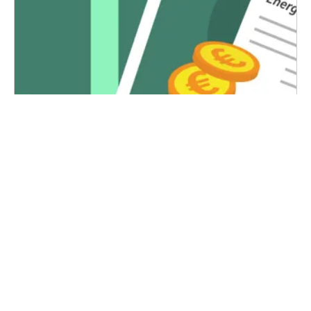
Stijgende energieprijzen
9-3-2022
De ontwikkelingen van de prijzen voor energie zijn dagelijks
in het nieuws. Ook bij Area krijgen we veel vragen van
bewoners die zich zorgen maken.
Lees