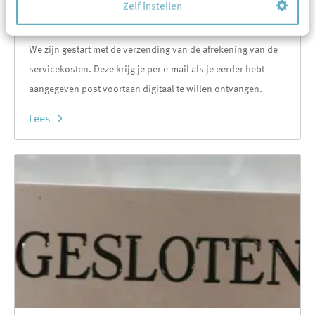
Afrekening servicekosten nu ook digitaal
Zelf instellen
13-6-2022
We zijn gestart met de verzending van de afrekening van de
servicekosten. Deze krijg je per e-mail als je eerder hebt
aangegeven post voortaan digitaal te willen ontvangen.
Lees