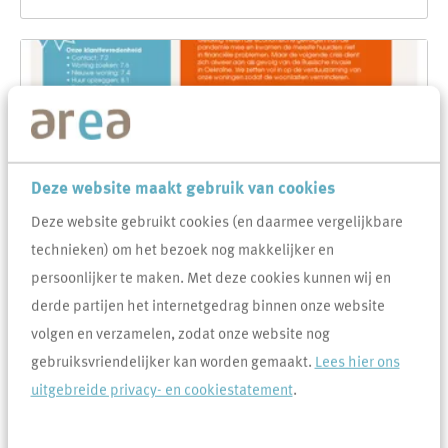
Deze website maakt gebruik van cookies
Deze website gebruikt cookies (en daarmee vergelijkbare
technieken) om het bezoek nog makkelijker en
persoonlijker te maken. Met deze cookies kunnen wij en
Ons jaarverslag 2021 staat online
derde partijen het internetgedrag binnen onze website
13-6-2022
volgen en verzamelen, zodat onze website nog
In 2021 zijn er mooie woonresultaten geboekt door het
gebruiksvriendelijker kan worden gemaakt.
Lees hier ons
toevoegen van 87 nieuwe woningen. Het aantal woningen
uitgebreide privacy- en cookiestatement
.
dat gerenoveerd en verduurzaamd is (met de GO+ trein)
komt uit op 285.