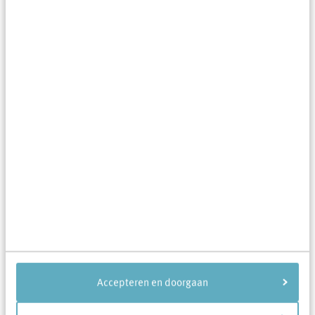
Ook op het gebied van leefbaarheid maken we mooie
stappen. Met onze partners hebben we steeds meer
projecten gezamenlijk opgepakt. En dat terwijl we nog
midden in een coronapandemie zaten.
Lees
Accepteren en doorgaan