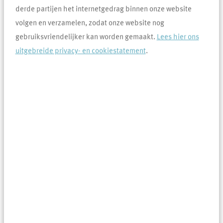
derde partijen het internetgedrag binnen onze website
volgen en verzamelen, zodat onze website nog
gebruiksvriendelijker kan worden gemaakt.
Lees hier ons
uitgebreide privacy- en cookiestatement
.
Samen Sterk: de talenten van bewoners in
actie
11-12-2025
Maandag 1 december kregen we weer een enthousiaste
groep bewoners op bezoek. Samen bespraken we hoe ze
deze talenten kunnen en willen inzetten om andere
bewoners te helpen en zo de buurt te versterken.
Lees