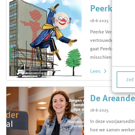
Peerke Ver
18-6-2025
Peerke Verschiet staat
vertrouwde plekje aan
gaat Peerke de gevel (t
misschien krijgt hij s
Lees
Zelf
De Areander
18-6-2025
In deze voorjaarsedit
hoe we samen werken 