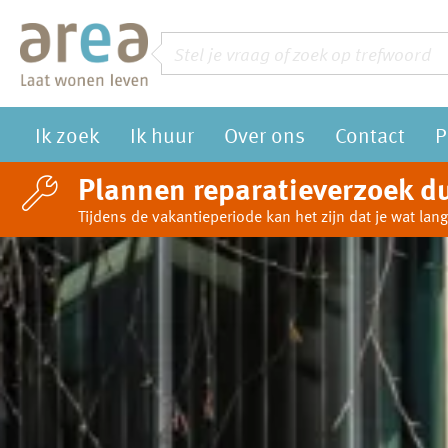
Naar de homepage
Zoeken
Vraag of trefwoord
Ik zoek
Ik huur
Over ons
Contact
P
Naar hoofdinhoud
Naar hoofdnavigatiemenu
Naar zoeken
Plannen reparatieverzoek du
Tijdens de vakantieperiode kan het zijn dat je wat l