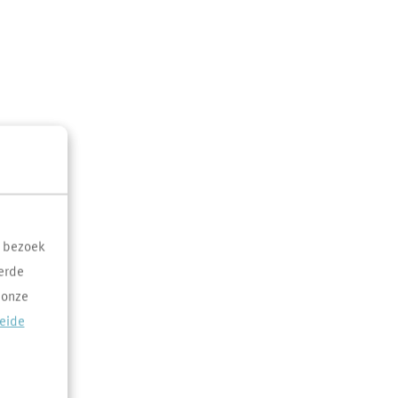
t bezoek
erde
 onze
reide