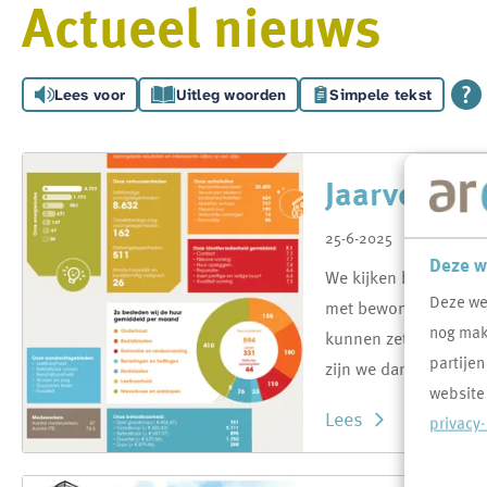
Actueel nieuws
Lees voor
Uitleg woorden
Simpele tekst
Jaarversla
25-6-2025
Deze w
We kijken bij Area m
Deze we
met bewoners en onze
nog makk
kunnen zetten voor o
partijen
zijn we dankbaar voor
website
Lees
privacy