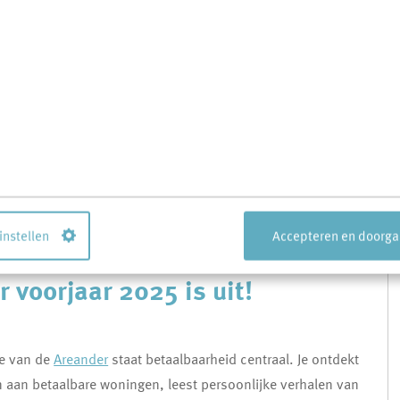
schiet gaat op avontuur
 in de steigers en neemt in het najaar afscheid van zijn
 de Wilhelminastraat. Door de renovatie van de kopgevel
ijdelijk) verlaten. – maar niet getreurd, dit is geen vaarwel...
traks wel een nieuwe rol!
 instellen
Accepteren en doorg
 voorjaar 2025 is uit!
ie van de
Areander
staat betaalbaarheid centraal. Je ontdekt
aan betaalbare woningen, leest persoonlijke verhalen van