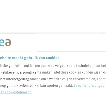
g 2024
ebsite maakt gebruik van cookies
et een goed gevoel terug op 2024. Dankzij de samenwerking
bsite gebruikt cookies (en daarmee vergelijkbare technieken) om he
 partners hebben we ook dit jaar weer mooie stappen
elijker en persoonlijker te maken. Met deze cookies kunnen wij en d
nze bewoners, onze wijken en de toekomst van wonen. Daar
 het internetgedrag binnen onze website volgen en verzamelen, zodat
.
 nog gebruiksvriendelijker kan worden gemaakt.
Lees hier ons uitgeb
- en cookiestatement
.