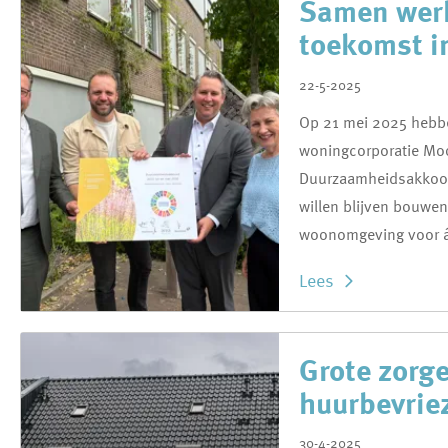
Samen wer
toekomst i
22-5-2025
Op 21 mei 2025 hebb
woningcorporatie Moo
Duurzaamheidsakkoor
willen blijven bouwe
woonomgeving voor á
Lees
Grote zorg
huurbevrie
30-4-2025