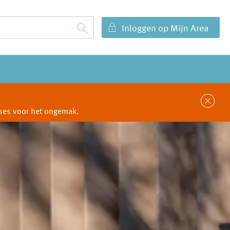
Inloggen op Mijn Area
Sl
cuses voor het ongemak.