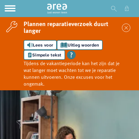
Ga naar Hoofd
Naar de homepage
Plannen reparatieverzoek duurt
Sl
langer
Lees voor
Uitleg woorden
Naar hoofdinhoud
Naar hoofdnavigatiemenu
Naar zoeken
Simpele tekst
Tijdens de vakantieperiode kan het zijn dat je
wat langer moet wachten tot we je reparatie
kunnen uitvoeren. Onze excuses voor het
ongemak.