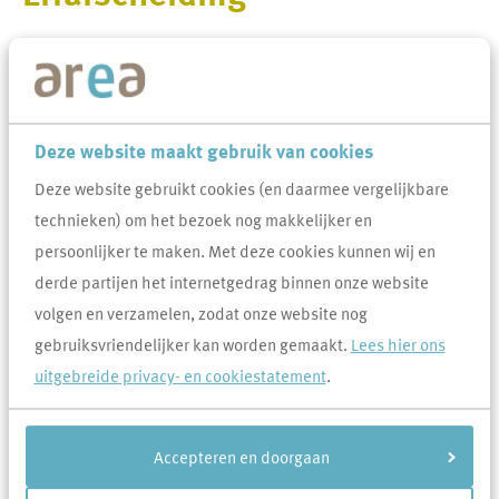
Het is gebruikelijk om tussen jezelf en de buren een erfafscheiding
te plaatsen. Dit kan een haag zijn, een schutting of bijvoorbeeld een
hekwerk. Stem altijd vooraf goed met jouw buren af, voordat je iets
plaatst of verandert.
Deze website maakt gebruik van cookies
Deze website gebruikt cookies (en daarmee vergelijkbare
Veel gevraagd over Erfafscheiding
technieken) om het bezoek nog makkelijker en
persoonlijker te maken. Met deze cookies kunnen wij en
Mijn schutting is verouderd. Wat moet ik doen?
derde partijen het internetgedrag binnen onze website
Heeft Area nog schuttingprojecten?
volgen en verzamelen, zodat onze website nog
Ik wil een schutting of erfafscheiding plaatsen. Hoe
gebruiksvriendelijker kan worden gemaakt.
Lees hier ons
hoog mag deze zijn?
uitgebreide privacy- en cookiestatement
.
Moet ik toestemming bij Area vragen voor het
plaatsen van een erfafscheiding of schutting tussen
Accepteren en doorgaan
mijn huurwoning en een koopwoning?