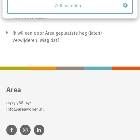
Zelf instellen
Tussen de huurwoningen staat een schutting / heg.
Van wie is deze?
Ik wil een door Area geplaatste heg (laten)
verwijderen. Mag dat?
Contactinformatie
Area
0413 388 044
info@areawonen.nl