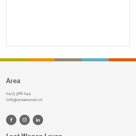
Contactinformatie
Area
0413 388 044
info@areawonen.nl
Laat Wonen Leven