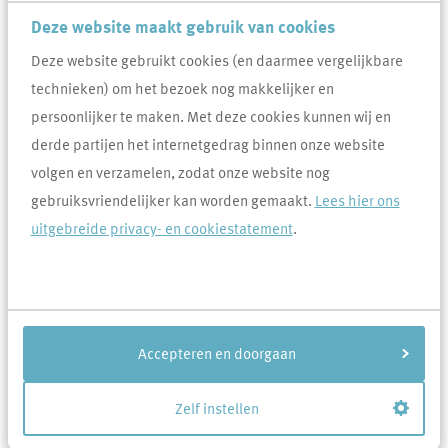
ontmoeten of draagt jouw idee bij aan de uitstraling of veiligheid
Deze website maakt gebruik van cookies
van jouw buurt? Dan lezen wij graag jouw idee .
Deze website gebruikt cookies (en daarmee vergelijkbare
technieken) om het bezoek nog makkelijker en
De spelregels
persoonlijker te maken. Met deze cookies kunnen wij en
De activiteit wordt georganiseerd voor en door bewoners van Area
derde partijen het internetgedrag binnen onze website
in een bepaalde straat of buurt.
volgen en verzamelen, zodat onze website nog
Je aanvraag wordt ondersteund door een begroting, eventuele
gebruiksvriendelijker kan worden gemaakt.
Lees hier ons
tekeningen en/of offertes.
uitgebreide privacy- en cookiestatement
.
Het gaat om activiteiten die voor Area niet leiden tot structurele
verplichtingen.
Area wil het budget graag eerlijk verdelen over de verschillende
wijken van Area in Uden, Veghel en de omliggende kerkdorpen.
Accepteren en doorgaan
Als wij je aanvraag hebben ontvangen, beoordelen wij aan de hand
van de spelregels of jouw voorstel in aanmerking komt voor een
Zelf instellen
bijdrage.