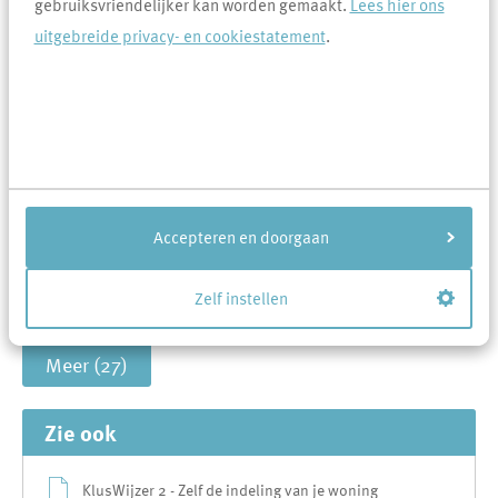
gebruiksvriendelijker kan worden gemaakt.
Lees hier ons
uitgebreide privacy- en cookiestatement
.
Ik wil dak- en / of vloerisolatie aanvragen. Wat moet
ik doen?
Ik wil graag een airco. Mag dat?
Kluswijzers
Accepteren en doorgaan
Is het mogelijk dat Area mij de
bouwtekening(en)/plattegrond van mijn woning
toestuurt?
Zelf instellen
Meer (27)
Zie ook
KlusWijzer 2 - Zelf de indeling van je woning