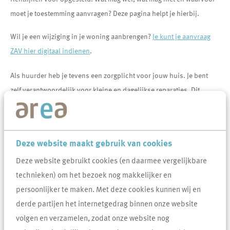
moet je toestemming aanvragen? Deze pagina helpt je hierbij.
Wil je een wijziging in je woning aanbrengen?
Je kunt je aanvraag
ZAV hier digitaal indienen
.
Als huurder heb je tevens een zorgplicht voor jouw huis. Je bent
zelf verantwoordelijk voor kleine en dagelijkse reparaties. Dit
betekent dat je zelf voor reparatie of het onderhoud moet zorgen, of
dat je daarvoor een vakman moet inschakelen. Voor meer
informatie hierover klik hier voor het
Deze website maakt gebruik van cookies
Onderhouds abc
Deze website gebruikt cookies (en daarmee vergelijkbare
.
technieken) om het bezoek nog makkelijker en
persoonlijker te maken. Met deze cookies kunnen wij en
Veel gevraagd over Zelf klussen
derde partijen het internetgedrag binnen onze website
volgen en verzamelen, zodat onze website nog
Ik wil een spion in mijn voordeur plaatsen. Mag dit?