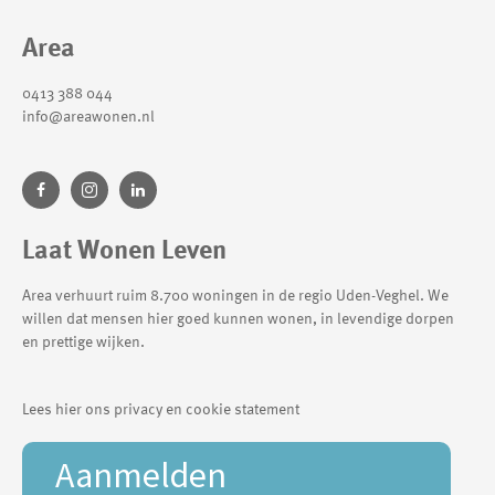
Contactinformatie
Area
0413 388 044
info@areawonen.nl
Laat Wonen Leven
Area verhuurt ruim 8.700 woningen in de regio Uden-Veghel. We
willen dat mensen hier goed kunnen wonen, in levendige dorpen
en prettige wijken.
Lees hier ons privacy en cookie statement
Aanmelden