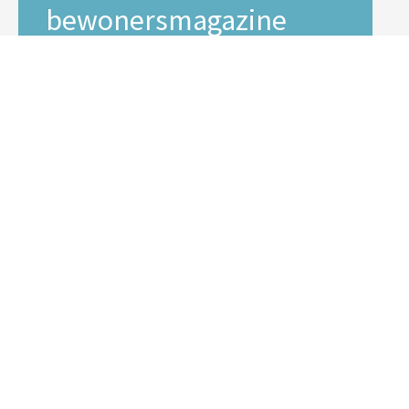
bewonersmagazine
Areander
Interesse in onze digitale Areander?
E-mailadres *
Voornaam
Achternaam
Inschrijven