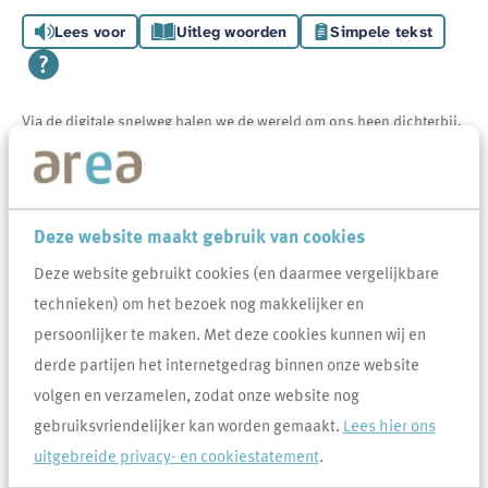
Lees voor
Uitleg woorden
Simpele tekst
Via de digitale snelweg halen we de wereld om ons heen dichterbij.
Zo zijn er allerlei websites, digitale platforms en apps erop gericht
om ons leven makkelijker te maken. Area deelt de digitale
mogelijkheden die het leven fijner en eenvoudiger maken graag met
Deze website maakt gebruik van cookies
jou.
Deze website gebruikt cookies (en daarmee vergelijkbare
technieken) om het bezoek nog makkelijker en
De lijst met links aan de zijkant van deze webpagina geeft een
persoonlijker te maken. Met deze cookies kunnen wij en
overzicht van wat er in jouw buurt speelt en welk voordeel je ermee
derde partijen het internetgedrag binnen onze website
kunt doen. Heb je bijvoorbeeld iets nodig, maar geen zin om het te
volgen en verzamelen, zodat onze website nog
kopen? Leen makkelijk en snel spullen van je buren via de website
gebruiksvriendelijker kan worden gemaakt.
Lees hier ons
Peerby
. Bovendien leer je je buren ook nog eens beter kennen.
uitgebreide privacy- en cookiestatement
.
Ken jij nu zelf ook een goed initiatief die thuis hoort in bijgaand