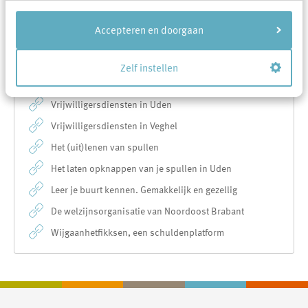
rijtje? Geef het dan aan ons door via
Mijn vraag
.
Accepteren en doorgaan
Dan plaatsen wij deze tip hier op onze website.
Digitale tips
Zelf instellen
Vrijwilligersdiensten in Uden
Vrijwilligersdiensten in Veghel
Het (uit)lenen van spullen
Het laten opknappen van je spullen in Uden
Leer je buurt kennen. Gemakkelijk en gezellig
De welzijnsorganisatie van Noordoost Brabant
Wijgaanhetfikksen, een schuldenplatform