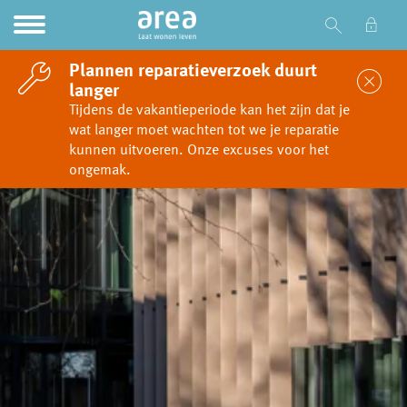
Ga naar Hoofd
Naar de homepage
Plannen reparatieverzoek duurt
Sl
langer
Tijdens de vakantieperiode kan het zijn dat je
wat langer moet wachten tot we je reparatie
Naar hoofdinhoud
Naar hoofdnavigatiemenu
Naar zoeken
kunnen uitvoeren. Onze excuses voor het
ongemak.