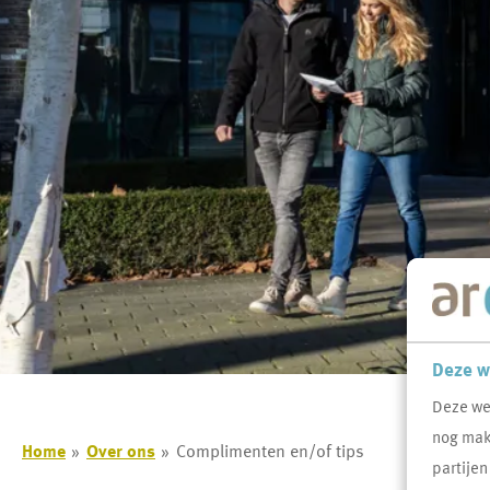
Deze w
Deze we
nog makk
Home
Over ons
Complimenten en/of tips
partijen