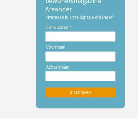
bewonersmagazine
Areander
Interesse in onze digitale Areander?
E-mailadres *
Voornaam
Achternaam
Inschrijven