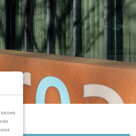
t bezoek
erde
 onze