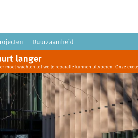
rojecten
Duurzaamheid
urt langer
anger moet wachten tot we je reparatie kunnen uitvoeren. Onze ex