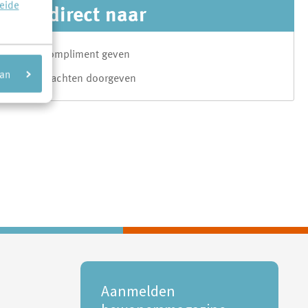
reide
Ga direct naar
Compliment geven
aan
Klachten doorgeven
Aanmelden