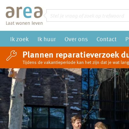
Naar de homepage
Zoeken
Vraag of trefwoord
Ik zoek
Ik huur
Over ons
Contact
P
Naar hoofdinhoud
Naar hoofdnavigatiemenu
Naar zoeken
Plannen reparatieverzoek du
Tijdens de vakantieperiode kan het zijn dat je wat l