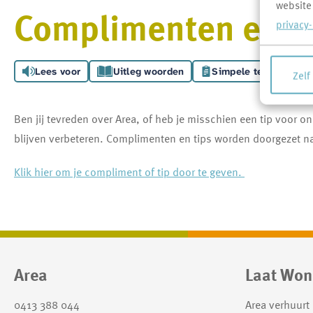
website
Complimenten en/of
privacy
Lees voor
Uitleg woorden
Simpele tekst
Zelf
Ben jij tevreden over Area, of heb je misschien een tip voor 
blijven verbeteren. C
omplimenten en tips worden doorgezet naa
Klik hier om je compliment of tip door te geven.
Contactinformatie
Area
Laat Won
0413 388 044
Area verhuurt