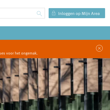
Inloggen op Mijn Area
Sl
cuses voor het ongemak.