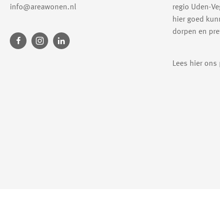
info@areawonen.nl
regio Uden-Ve
hier goed kun
dorpen en pret
Lees hier ons
Vertaal deze pagina
Select Language