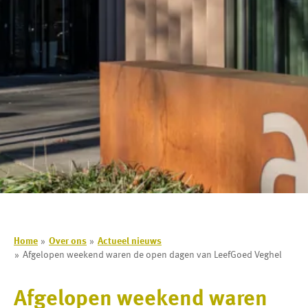
Home
Over ons
Actueel nieuws
Afgelopen weekend waren de open dagen van LeefGoed Veghel
Afgelopen weekend waren