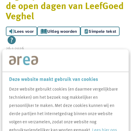
de open dagen van LeefGoed
Veghel
Lees voor
Uitleg woorden
Simpele tekst
26-1-2026
Afgelopen weekend is het LeefGoed Centrum officieel geopend. Het
LeefGoed Centrum is dé plek waar inwoners terechtkunnen voor
ondersteuning en hulp. Met 11 partners werken we hier samen.
Deze website maakt gebruik van cookies
Area, de gemeente (met ‘PIM Werkt’ en het Informatiepunt Sociaal
Deze website gebruikt cookies (en daarmee vergelijkbare
Domein) en Sociaal Werk Meierijstad hebben hier een vaste plek.
technieken) om het bezoek nog makkelijker en
persoonlijker te maken. Met deze cookies kunnen wij en
Het was een geslaagde dag en veel mensen kwamen een kijkje
derde partijen het internetgedrag binnen onze website
nemen op deze bijzondere locatie.
volgen en verzamelen, zodat onze website nog
Samen met Rik Compagne (gemeente Meierijstad), Maarten Gielen
gebruiksvriendelijker kan worden gemaakt.
Lees hier ons