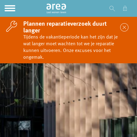
Ga naar Hoofd
Naar de homepage
Plannen reparatieverzoek duurt
Sl
langer
Tijdens de vakantieperiode kan het zijn dat je
wat langer moet wachten tot we je reparatie
Naar hoofdinhoud
Naar hoofdnavigatiemenu
Naar zoeken
kunnen uitvoeren. Onze excuses voor het
ongemak.