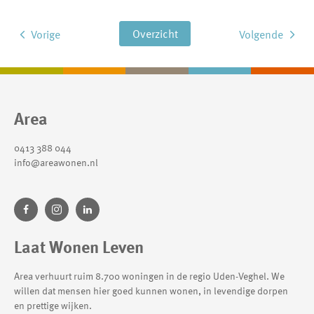
Overzicht
Vorige
Volgende
Contactinformatie
Area
0413 388 044
info@areawonen.nl
Laat Wonen Leven
Area verhuurt ruim 8.700 woningen in de regio Uden-Veghel. We
willen dat mensen hier goed kunnen wonen, in levendige dorpen
en prettige wijken.