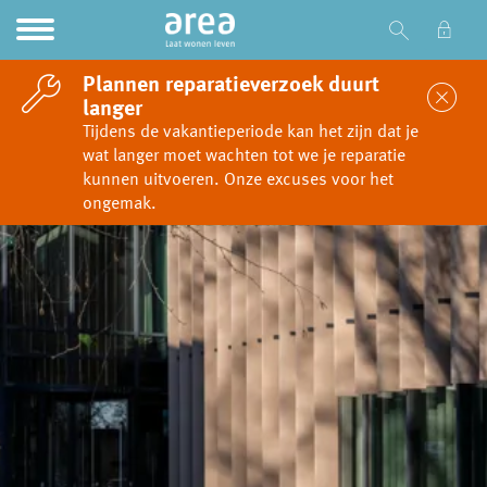
Ga naar Hoofd
Naar de homepage
Plannen reparatieverzoek duurt
Sl
langer
Tijdens de vakantieperiode kan het zijn dat je
wat langer moet wachten tot we je reparatie
Naar hoofdinhoud
Naar hoofdnavigatiemenu
Naar zoeken
kunnen uitvoeren. Onze excuses voor het
ongemak.