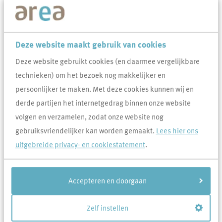
23-4-2026
In dit visuele jaarverslag kijken we terug op onze hoogtepunten van
2025. Ook geven we alvast een korte blik op onze plannen voor
Deze website maakt gebruik van cookies
2026. Benieuwd wat we hebben gedaan en wat we dit jaar gaan
Deze website gebruikt cookies (en daarmee vergelijkbare
doen?
technieken) om het bezoek nog makkelijker en
Lees dan meer via deze link:
Voorblad - Blik op 2025-2026
persoonlijker te maken. Met deze cookies kunnen wij en
derde partijen het internetgedrag binnen onze website
volgen en verzamelen, zodat onze website nog
gebruiksvriendelijker kan worden gemaakt.
Lees hier ons
uitgebreide privacy- en cookiestatement
.
Accepteren en doorgaan
Zelf instellen