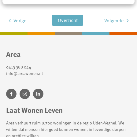
Overzicht
Vorige
Volgende
Contactinformatie
Area
0413 388 044
info@areawonen.nl
Laat Wonen Leven
Area verhuurt ruim 8.700 woningen in de regio Uden-Veghel. We
willen dat mensen hier goed kunnen wonen, in levendige dorpen
en prettige wijken.