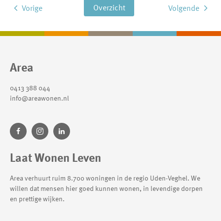
Overzicht
Vorige
Volgende
Contactinformatie
Area
0413 388 044
info@areawonen.nl
Laat Wonen Leven
Area verhuurt ruim 8.700 woningen in de regio Uden-Veghel. We
willen dat mensen hier goed kunnen wonen, in levendige dorpen
en prettige wijken.