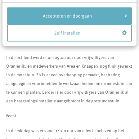
worden dit najaar
uitgevoerd. De werkzaamheden gaven en geven behoorlijk wat
Accepteren en doorgaan
overlast voor de bewoners. Daarom was het tijd voor wat
ontspanning en een gezellig samenkomen.
Zelf instellen
Werken aan de moestuin
In de ochtend werd er om 09.00 uur door vrijwilligers van
Oranjerijk, en medewerkers van Area en Knaapen nog flink gewerkt
in de moestuin. Zo is er een overkapping gemaakt, bestrating
aangelegd en voorbereidende werkzaamheden om de moestuin aan
te kunnen planten. Eerder is er door vrijwilligers van Oranjerijk al
een beregeningsinstallatie aangebracht in de grote moestuin.
Feest
In de middag was er vanaf 14.00 uur van alles te beleven op het