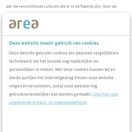
aan de verschillende culturen die er in de flatwijk zijn. Voor de
kinderen was er een leuke speurtocht uitgezet.
Tijd voor ontspanning
Deze website maakt gebruik van cookies
Eind vorig jaar is
gestart met het
Deze website gebruikt cookies (en daarmee vergelijkbare
vervangen van het
technieken) om het bezoek nog makkelijker en
toilet en de badkamer
persoonlijker te maken. Met deze cookies kunnen wij en
in alle appartementen
derde partijen het internetgedrag binnen onze website
van de negen flats. De
volgen en verzamelen, zodat onze website nog
verwachting is dat in
gebruiksvriendelijker kan worden gemaakt.
Lees hier ons
december alles gereed
uitgebreide privacy- en cookiestatement
.
is. De werkzaamheden
in de drie flats aan de
Willem-Alexanderhof