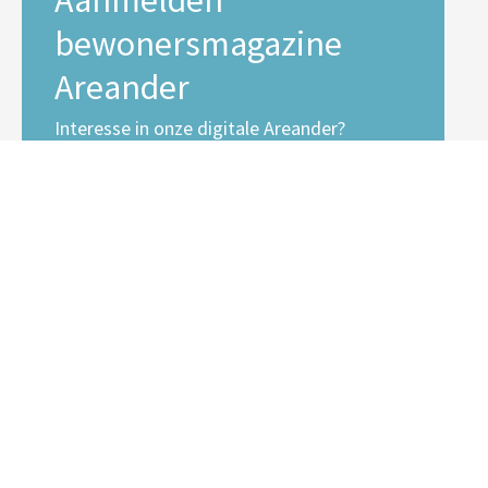
Aanmelden
bewonersmagazine
Areander
Interesse in onze digitale Areander?
E-mailadres *
Voornaam
Achternaam
Inschrijven