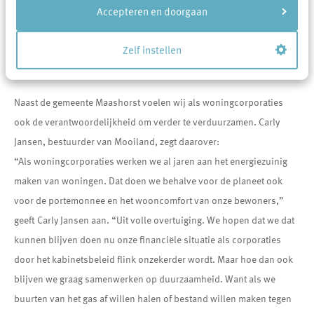
klimaatadaptatie en biodiversiteit, en materialen en grondstoffen.
Accepteren en doorgaan
Door onze krachten te bundelen, kunnen we meer impact maken en
écht het verschil maken in de buurten en wijken binnen de
Zelf instellen
gemeente.
Naast de gemeente Maashorst voelen wij als woningcorporaties
ook de verantwoordelijkheid om verder te verduurzamen. Carly
Jansen, bestuurder van Mooiland, zegt daarover:
“Als woningcorporaties werken we al jaren aan het energiezuinig
maken van woningen. Dat doen we behalve voor de planeet ook
voor de portemonnee en het wooncomfort van onze bewoners,”
geeft Carly Jansen aan. “Uit volle overtuiging. We hopen dat we dat
kunnen blijven doen nu onze financiële situatie als corporaties
door het kabinetsbeleid flink onzekerder wordt. Maar hoe dan ook
blijven we graag samenwerken op duurzaamheid. Want als we
buurten van het gas af willen halen of bestand willen maken tegen