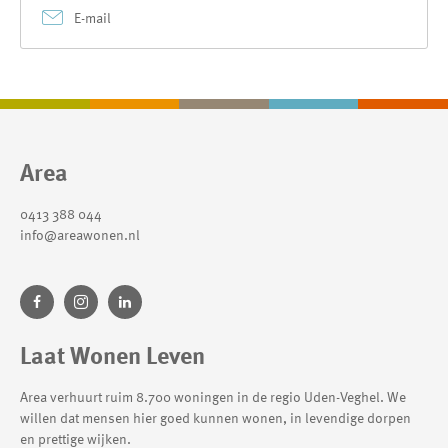
E-mail
Contactinformatie
Area
0413 388 044
info@areawonen.nl
Laat Wonen Leven
Area verhuurt ruim 8.700 woningen in de regio Uden-Veghel. We
willen dat mensen hier goed kunnen wonen, in levendige dorpen
en prettige wijken.