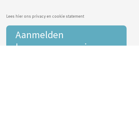
Lees hier ons privacy en cookie statement
Aanmelden
bewonersmagazine
Areander
Interesse in onze digitale Areander?
E-mailadres *
Voornaam