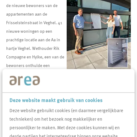
de nieuwe bewoners van de
appartementen aan de
Frisselsteinstraat in Veghel. 41
nieuwe woningen op een
prachtige locatie aan de Aa in
hartje Veghel. Wethouder Rik
Compagne en Hylke, een van de
bewoners onthulde een
afbeelding met de nieuwe naam van het complex: Huys Stein.
Huys Stein
De naam
Huys Stein is afgeleid van het kasteel wat er ooit heeft
Deze website maakt gebruik van cookies
gestaan. In 1425 kocht de weduwe van Godefrius van Erp, de locatie
Deze website gebruikt cookies (en daarmee vergelijkbare
met een
Huys
/woontoren
.
Het Huys is in de loop der tijd
technieken) om het bezoek nog makkelijker en
uitgebouwd tot kasteel Frisselstein. Een ander woord voor kasteel
persoonlijker te maken. Met deze cookies kunnen wij en
in die dagen was ‘
Stein’
. Het kasteel was in 1810 bouwvalig en werd
derde partijen het internetgedrag binnen onze website