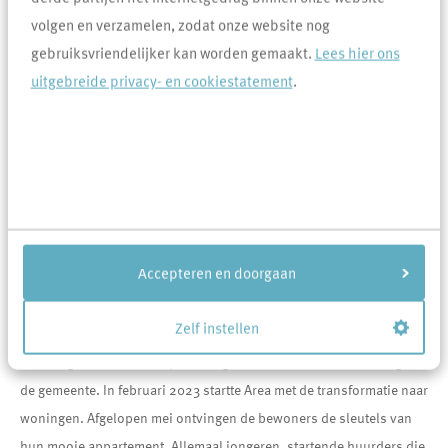
afgebroken. Op de locatie van het kasteel is begin 2000 een
volgen en verzamelen, zodat onze website nog
kantoorgebouw gebouwd wat in gebruik is geweest als UWV
gebruiksvriendelijker kan worden gemaakt.
Lees hier ons
kantoor.
uitgebreide privacy- en cookiestatement
.
Jongeren
bewoners
Het
Accepteren en doorgaan
Zelf instellen
kantoorgebouw stond al jaren leeg en was een doorn in het oog van
de gemeente. In februari 2023 startte Area met de transformatie naar
woningen. Afgelopen mei ontvingen de bewoners de sleutels van
hun mooie appartement. Allemaal jongeren, startende huurders die