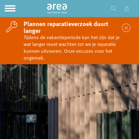
Ga naar Hoofd
Naar de homepage
Plannen reparatieverzoek duurt
Sl
langer
Tijdens de vakantieperiode kan het zijn dat je
wat langer moet wachten tot we je reparatie
Naar hoofdinhoud
Naar hoofdnavigatiemenu
Naar zoeken
kunnen uitvoeren. Onze excuses voor het
ongemak.