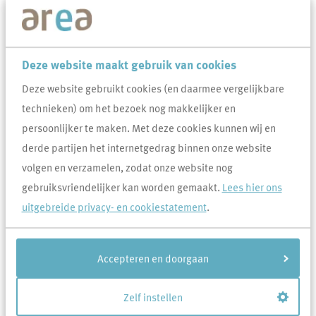
20-6-2024
Deze website maakt gebruik van cookies
Wil je weten wat de laatste ontwikkelingen zijn in en rondom Area?
Wat onze medewerkers achter de schermen doen voor jou? Hoe
Deze website gebruikt cookies (en daarmee vergelijkbare
Area de samenwerking opzoekt met maatschappelijke partners? En
technieken) om het bezoek nog makkelijker en
welke verhalen er leven bij onze bewoners? Je leest, ziet en ervaart
persoonlijker te maken. Met deze cookies kunnen wij en
het in de
Areander
, ons bewonersmagazine.
derde partijen het internetgedrag binnen onze website
volgen en verzamelen, zodat onze website nog
gebruiksvriendelijker kan worden gemaakt.
Lees hier ons
uitgebreide privacy- en cookiestatement
.
Accepteren en doorgaan
Zelf instellen