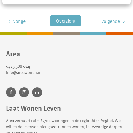
Overzicht
Vorige
Volgende
Contactinformatie
Area
0413 388 044
info@areawonen.nl
Laat Wonen Leven
Area verhuurt ruim 8.700 woningen in de regio Uden-Veghel. We
willen dat mensen hier goed kunnen wonen, in levendige dorpen
en prettige wijken.