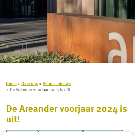
Home
Over ons
Actueel nieuws
De Areander voorjaar 2024 is uit!
De Areander voorjaar 2024 is
uit!
Lees voor
Uitleg woorden
Simpele tekst