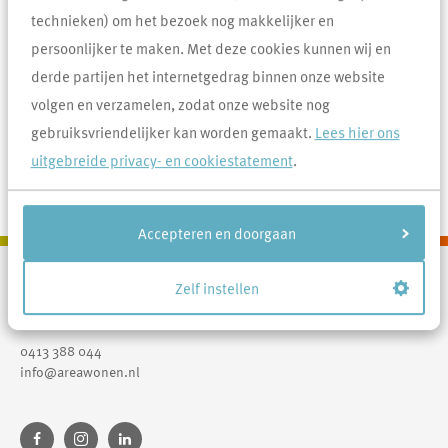
23-6-2022
technieken) om het bezoek nog makkelijker en
Brabant Water meldt een storing in heel Uden. Hierdoor heb je geen
persoonlijker te maken. Met deze cookies kunnen wij en
water, bruin water of lage waterdruk.
derde partijen het internetgedrag binnen onze website
Deze storing zal nog tot 13.30 uur duren.
volgen en verzamelen, zodat onze website nog
Voor meer informatie kijk op
https://waterstoring.nl/
gebruiksvriendelijker kan worden gemaakt.
Lees hier ons
uitgebreide privacy- en cookiestatement
.
Overzicht
Vorige
Volgende
Accepteren en doorgaan
Zelf instellen
Contactinformatie
Area
0413 388 044
info@areawonen.nl