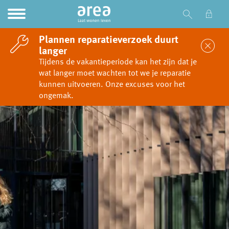
Ga naar Hoofd
Naar de homepage
Plannen reparatieverzoek duurt
Sl
langer
Tijdens de vakantieperiode kan het zijn dat je
wat langer moet wachten tot we je reparatie
Naar hoofdinhoud
Naar hoofdnavigatiemenu
Naar zoeken
kunnen uitvoeren. Onze excuses voor het
ongemak.