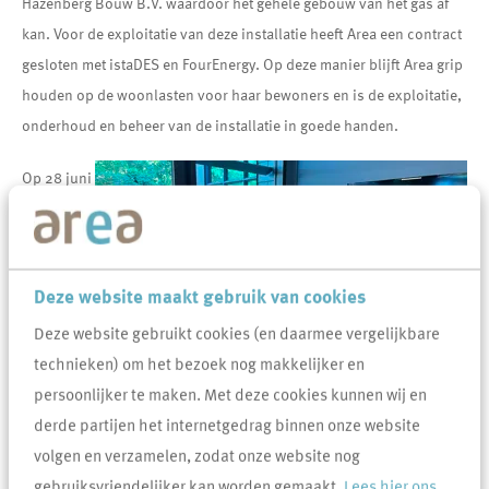
Hazenberg Bouw B.V. waardoor het gehele gebouw van het gas af
kan. Voor de exploitatie van deze installatie heeft Area een contract
gesloten met istaDES en FourEnergy. Op deze manier blijft Area grip
houden op de woonlasten voor haar bewoners en is de exploitatie,
onderhoud en beheer van de installatie in goede handen.
Op 28 juni
zette Jan
van Vucht,
Jörg
Deze website maakt gebruik van cookies
Plönissen
van
Deze website gebruikt cookies (en daarmee vergelijkbare
istaDES en
technieken) om het bezoek nog makkelijker en
Eline
persoonlijker te maken. Met deze cookies kunnen wij en
Goverde
derde partijen het internetgedrag binnen onze website
van Four Energy hun handtekening onder het contract voor het
volgen en verzamelen, zodat onze website nog
gebruik en onderhoud van de duurzame energie-installatie.
gebruiksvriendelijker kan worden gemaakt.
Lees hier ons