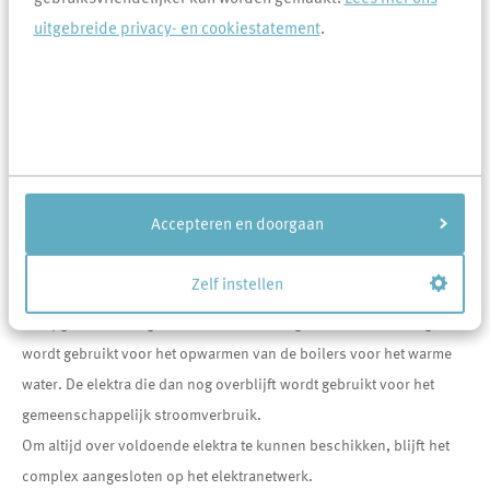
uitgebreide privacy- en cookiestatement
.
Eigen energie-installatie
De eerste collectieve duurzame energie-installatie van Area wordt,
tegelijkertijd met de renovatie van de woningen, gebouwd op het
dak van de Carolushof in Uden. De installatie bestaat uit PVT
panelen, drie warmtepompen en bufferzakken. PVT panelen zijn
panelen die elektriciteit én warmwater opwekken voor de
Accepteren en doorgaan
collectieve verwarmingsinstallatie. Opgewekte warmte die niet
direct gebruikt wordt, wordt opgeslagen in bufferzakken die in de
Zelf instellen
kruipruimte van het complex liggen.
De opgewekte energie die niet direct nodig is voor verwarming,
wordt gebruikt voor het opwarmen van de boilers voor het warme
water. De elektra die dan nog overblijft wordt gebruikt voor het
gemeenschappelijk stroomverbruik.
Om altijd over voldoende elektra te kunnen beschikken, blijft het
complex aangesloten op het elektranetwerk.