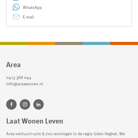
WhatsApp
E-mail
Contactinformatie
Area
0413 388 044
info@areawonen.nl
Laat Wonen Leven
Area verhuurt ruim 8.700 woningen in de regio Uden-Veghel. We