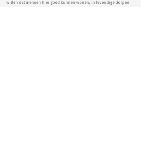
willen dat mensen hier goed kunnen wonen, in levendige dorpen
en prettige wijken.
Lees hier ons privacy en cookie statement
Aanmelden
bewonersmagazine
Areander
Interesse in onze digitale Areander?
E-mailadres *
Voornaam