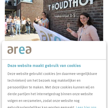
Aan de Loopkantstraat in Uden is voor Area een
appartementencomplex gerealiseerd door Hendriks Coppelmans
Deze website maakt gebruik van cookies
wat voortaan de naam ’t Houdthof draagt. Zaterdag 16 juli was in het
Deze website gebruikt cookies (en daarmee vergelijkbare
bijzijn van bewoners, omwonenden en betrokken partijen de
technieken) om het bezoek nog makkelijker en
onthulling van de naam.
persoonlijker te maken. Met deze cookies kunnen wij en
Maatschappelijk Mooi
derde partijen het internetgedrag binnen onze website
De bewoners van de 39 appartementen vormen een bijzondere
volgen en verzamelen, zodat onze website nog
woongroep. 16 appartementen zijn namelijk verhuurd aan Labyrint
gebruiksvriendelijker kan worden gemaakt.
Lees hier ons