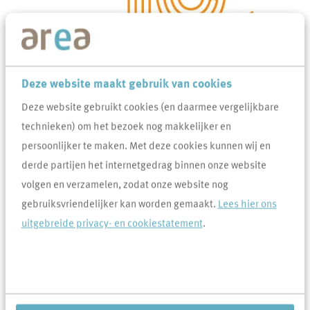
Deze website maakt gebruik van cookies
droomslaapkamer!
Vandaag zijn de winnaars bekend gemaakt. We gaan de
Deze website gebruikt cookies (en daarmee vergelijkbare
droomslaapkamer van Sem (6 jaar) uit Veghel en van Daan (11 jaar)
technieken) om het bezoek nog makkelijker en
uit Uden écht maken!
persoonlijker te maken. Met deze cookies kunnen wij en
derde partijen het internetgedrag binnen onze website
Dit jaar bestaat Area 10 jaar. Een mijlpaal die we graag willen vieren
volgen en verzamelen, zodat onze website nog
met onze huurders, relaties en medewerkers. Gedurende dit
gebruiksvriendelijker kan worden gemaakt.
Lees hier ons
jubileumjaar organiseren we verschillende leuke activiteiten. Deze
uitgebreide privacy- en cookiestatement
.
ontwerpwedstrijd was voor onze jongste bewoners.
De ouders van Sem en Daan zijn al op de hoogte gebracht. In de
volgende Areander laten we je zien hoe de slaapkamers geworden
zijn.