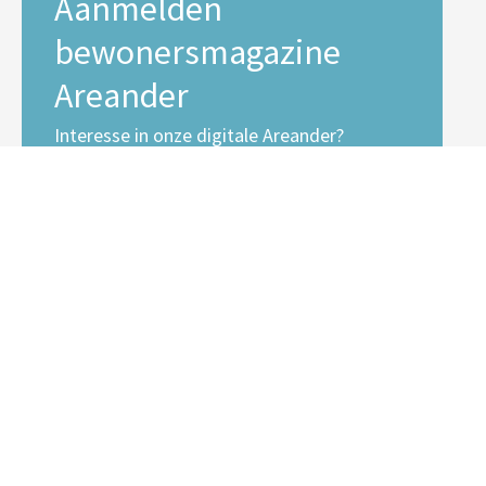
Aanmelden
bewonersmagazine
Areander
Interesse in onze digitale Areander?
E-mailadres *
Voornaam
Achternaam
Inschrijven