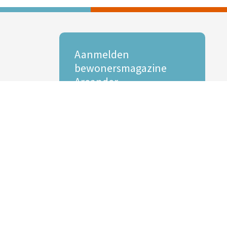
Aanmelden
bewonersmagazine
Areander
Interesse in onze digitale Areander?
E-mailadres *
Voornaam
Achternaam
Inschrijven