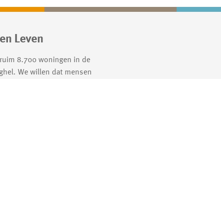
en Leven
 ruim 8.700 woningen in de
ghel. We willen dat mensen
nen wonen, in levendige
tige wijken.
 privacy en cookie statement