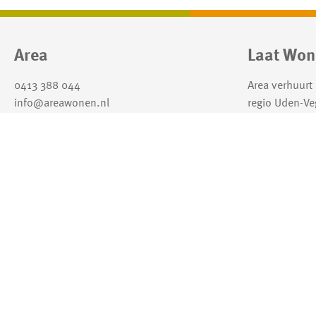
Contactinformatie
Area
Laat Won
0413 388 044
Area verhuurt
info@areawonen.nl
regio Uden-Ve
hier goed kun
dorpen en pret
Lees hier ons