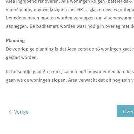
Area ingrijpend renoveren. Alle woningen krijgen (betere) dak-
vloerisolatie, nieuwe kozijnen met HR++ glas en een warmtep
benedenvloeren moeten worden vervangen om vloerverwarmi
aanleggen. De badkamers worden waar nodig in overleg met de 
Planning
De voorlopige planning is dat Area eerst de 16 woningen gaat
gestart worden.
In tussentijd gaat Area ook, samen met omwonenden aan de sl
gaan we de woningen slopen. Area verwacht dat dit nog zo’n vi
Ove
Vorige