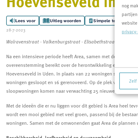
Hoevenseveld in U
nog makk
partijen
Lees voor
Uitleg woorden
Simpele tekst
website
28-7-2023
privacy
Walravenstraat - Valkenburgstraat - Elisabethstraat
Na een intensieve periode heeft Area, samen met de bewoners
overeenstemming bereikt over de herontwikkeling en renovati
Hoevenseveld in Uden. In plaats van 22 woningen slopen wor
Zelf
woningen gesloopt en 16 gerenoveerd. Op de plek van de zes
sloopwoningen komen naar verwachting 25 nieuwe woningen.
Met de ideeën die er nu liggen voor dit gebied is Area heel tev
wordt een mooi gebied met veel groen, passend bij de bestaa
woningen. Samen met de omwonenden gaat Area de plannen u
Beschikbaarheid, leefbaarheid en duurzaamheid