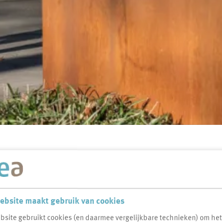
ovatie Hoevenseveld in Uden
 renovatie
ebsite maakt gebruik van cookies
bsite gebruikt cookies (en daarmee vergelijkbare technieken) om he