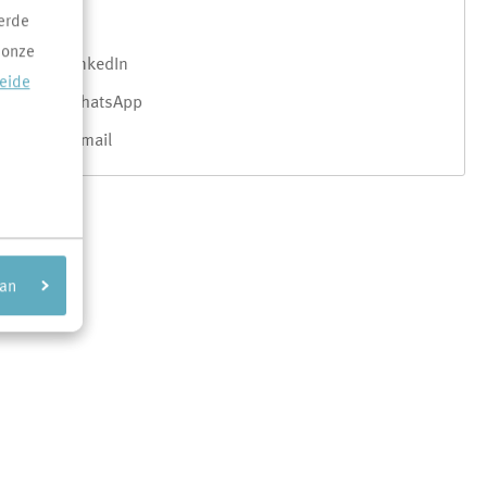
erde
X
 onze
LinkedIn
reide
WhatsApp
E-mail
aan