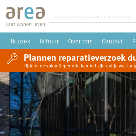
Naar de homepage
Zoeken
Vraag of trefwoord
Ik zoek
Ik huur
Over ons
Contact
P
Naar hoofdinhoud
Naar hoofdnavigatiemenu
Naar zoeken
Plannen reparatieverzoek du
Tijdens de vakantieperiode kan het zijn dat je wat l