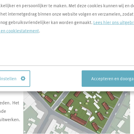
den
elijker en persoonlijker te maken. Met deze cookies kunnen wij en d
 het internetgedrag binnen onze website volgen en verzamelen, zodat
 nog gebruiksvriendelijker kan worden gemaakt.
Lees hier ons uitgeb
- en cookiestatement
.
 een
e van
den er zes
 instellen
Accepteren en doorg
reden. Het
nde
itwerken.