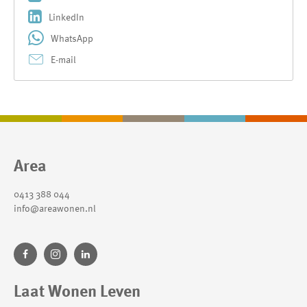
LinkedIn
WhatsApp
E-mail
Contactinformatie
Area
0413 388 044
info@areawonen.nl
Laat Wonen Leven