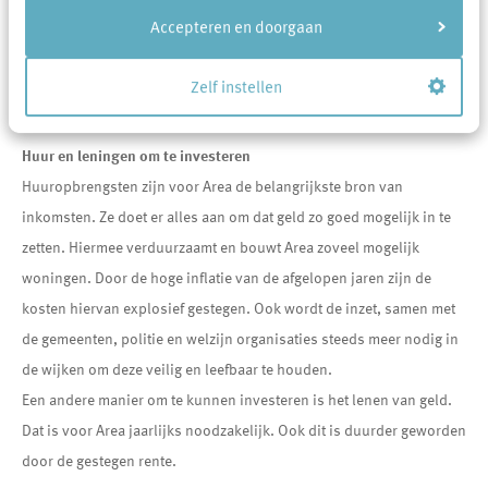
voorafgaande jaar. Hierdoor is de verhoging vorig jaar relatief
Accepteren en doorgaan
beperkt gebleven en was deze veel lager dan de inflatie. Ook is
vorige jaar voor een groot deel (ongeveer 30 %) van de huurders de
Zelf instellen
huur zelfs verlaagd.
Huur en leningen om te investeren
Huuropbrengsten zijn voor Area de belangrijkste bron van
inkomsten. Ze doet er alles aan om dat geld zo goed mogelijk in te
zetten. Hiermee verduurzaamt en bouwt Area zoveel mogelijk
woningen. Door de hoge inflatie van de afgelopen jaren zijn de
kosten hiervan explosief gestegen. Ook wordt de inzet, samen met
de gemeenten, politie en welzijn organisaties steeds meer nodig in
de wijken om deze veilig en leefbaar te houden.
Een andere manier om te kunnen investeren is het lenen van geld.
Dat is voor Area jaarlijks noodzakelijk. Ook dit is duurder geworden
door de gestegen rente.