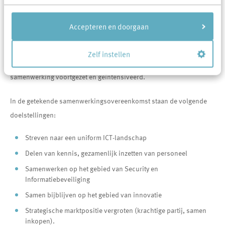
Meer behoefte aan samenwerking
Accepteren en doorgaan
Vanuit de deelnemende corporaties is steeds meer behoefte om de
samenwerking te versterken en te professionaliseren. Onder het
Zelf instellen
motto “alleen ga je sneller, samen kom je verder” is de
samenwerking voortgezet en geïntensiveerd.
In de getekende samenwerkingsovereenkomst staan de volgende
doelstellingen:
Streven naar een uniform ICT-landschap
Delen van kennis, gezamenlijk inzetten van personeel
Samenwerken op het gebied van Security en
Informatiebeveiliging
Samen bijblijven op het gebied van innovatie
Strategische marktpositie vergroten (krachtige partij, samen
inkopen).