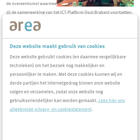
de overeenkomst waarmee
zij de samenwerking van het ICT-Platform Oost Brabant voortzetten.
Resultaten samenwerking tot nu toe
10 jaar geleden startte het ICT-Platform Oost Brabant de
samenwerking met zes corporaties. Inmiddels werken negen
Deze website maakt gebruik van cookies
woningcorporaties hierin samen, gezamenlijk goed voor zo’n
Deze website gebruikt cookies (en daarmee vergelijkbare
60.000 woningen. Daar waar nodig wordt gewerkt met externe
technieken) om het bezoek nog makkelijker en
adviseurs.
persoonlijker te maken. Met deze cookies kunnen wij en
derde partijen het internetgedrag binnen onze website
Als eerste werd er een nieuw ERP-systeem geselecteerd en
volgen en verzamelen, zodat onze website nog
geïmplementeerd. Vervolgens is in 2016 een Mantelovereenkomst
gebruiksvriendelijker kan worden gemaakt.
Lees hier ons
met de ERP leverancier afgesloten. Later zijn er inkoopafspraken
uitgebreide privacy- en cookiestatement
.
gemaakt met de leverancier van een
managementinformatiesysteem, is in 2022 de Mantelovereenkomst
met de ERP leverancier verlengd en is recent een gezamenlijke
aanbesteding voor de kantoorautomatisering succesvol afgesloten.