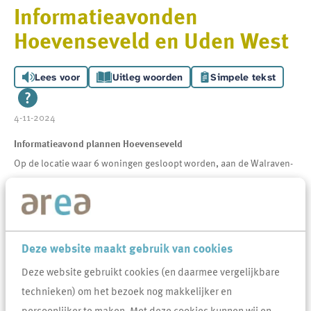
Informatieavonden
Hoevenseveld en Uden West
Lees voor
Uitleg woorden
Simpele tekst
4-11-2024
Informatieavond plannen Hoevenseveld
Op de locatie waar 6 woningen gesloopt worden, aan de Walraven-
en Valkenburgstraat hebben we plannen om 27 woningen terug te
bouwen.
Deze plannen presenteren we aan omwonenden tijdens de
Deze website maakt gebruik van cookies
bijeenkomst op 5 november. Zij hebben hiervoor een uitnodiging
Deze website gebruikt cookies (en daarmee vergelijkbare
ontvangen. Maar ook andere geïnteresseerden zijn van harte
technieken) om het bezoek nog makkelijker en
welkom op deze avond.
persoonlijker te maken. Met deze cookies kunnen wij en