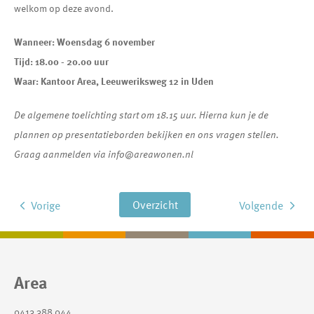
welkom op deze avond.
Wanneer: Woensdag 6 november
Tijd: 18.00 - 20.00 uur
Waar: Kantoor Area, Leeuweriksweg 12 in Uden
De algemene toelichting start om 18.15 uur. Hierna kun je de
plannen op presentatieborden bekijken en ons vragen stellen.
Graag aanmelden via info@areawonen.nl
Overzicht
Vorige
Volgende
Contactinformatie
Area
0413 388 044