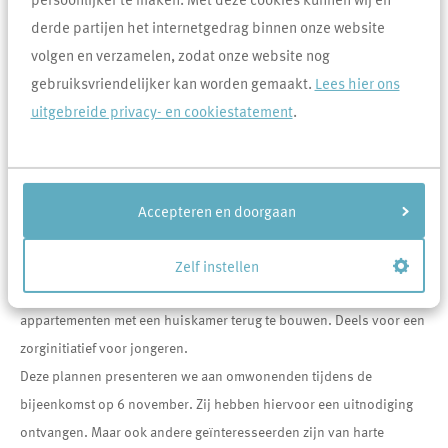
Wanneer: Dinsdag 5 november
derde partijen het internetgedrag binnen onze website
Tijd: 18.00 - 20.00 uur
volgen en verzamelen, zodat onze website nog
Waar: Kantoor Area, Leeuweriksweg 12 in Uden
gebruiksvriendelijker kan worden gemaakt.
Lees hier ons
uitgebreide privacy- en cookiestatement
.
De algemene toelichting start om 18.15 uur. Hierna kun je de
plannen op presentatieborden bekijken en ons vragen stellen.
Graag aanmelden via info@areawonen.nl
Accepteren en doorgaan
Informatieavond plannen Uden-West
Op de locatie waar 14 woningen gesloopt worden, aan de
Zelf instellen
Kerkakker- en Smidsstraat hebben we plannen om 24
appartementen met een huiskamer terug te bouwen. Deels voor een
zorginitiatief voor jongeren.
Deze plannen presenteren we aan omwonenden tijdens de
bijeenkomst op 6 november. Zij hebben hiervoor een uitnodiging
ontvangen. Maar ook andere geïnteresseerden zijn van harte