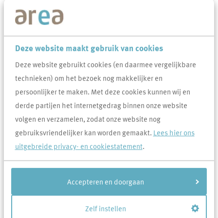
Lees voor
Uitleg woorden
Simpele tekst
23-5-2024
Deze website maakt gebruik van cookies
Met ingang van 27 mei 2024 zijn onze bezoektijden aangepast.
Telefonisch zijn wij te bereiken van maandag t/m vrijdag van 9.00
Deze website gebruikt cookies (en daarmee vergelijkbare
uur tot 12.30 uur.
technieken) om het bezoek nog makkelijker en
persoonlijker te maken. Met deze cookies kunnen wij en
• Bezoektijden Uden
derde partijen het internetgedrag binnen onze website
Maandag tot en met donderdag van 09.00 tot 12.30 uur
volgen en verzamelen, zodat onze website nog
Vrijdag alleen op afspraak.
gebruiksvriendelijker kan worden gemaakt.
Lees hier ons
uitgebreide privacy- en cookiestatement
.
• Bezoektijden Veghel
Maandag, dinsdag en donderdag van 09.00 tot 12.30 uur.
Accepteren en doorgaan
We nemen dit besluit omdat -helaas- het agressieve gedrag naar
Zelf instellen
onze baliemedewerkers toeneemt. Op deze manier garanderen we