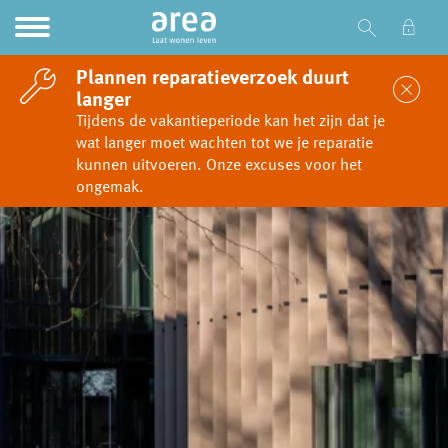
Ga naar Hoofd
Naar de homepage
Plannen reparatieverzoek duurt
Sl
langer
Tijdens de vakantieperiode kan het zijn dat je
wat langer moet wachten tot we je reparatie
Naar hoofdinhoud
Naar hoofdnavigatiemenu
Naar zoeken
kunnen uitvoeren. Onze excuses voor het
ongemak.