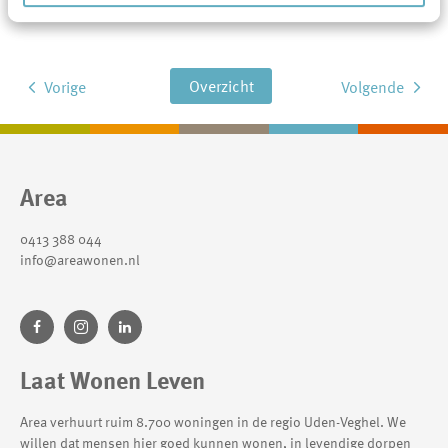
meer veiligheid voor onze medewerkers.
Overzicht
Vorige
Volgende
Contactinformatie
Area
0413 388 044
info@areawonen.nl
Laat Wonen Leven
Area verhuurt ruim 8.700 woningen in de regio Uden-Veghel. We
willen dat mensen hier goed kunnen wonen, in levendige dorpen