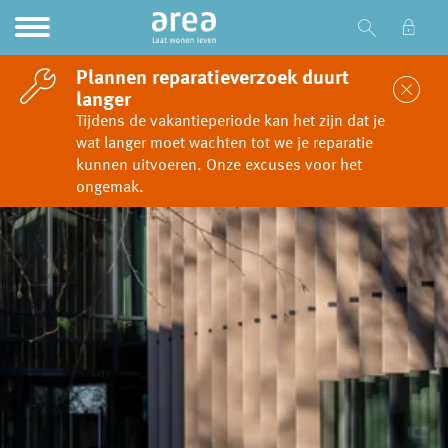
Ga naar Hoofd
Naar de homepage
Plannen reparatieverzoek duurt
Sl
langer
Tijdens de vakantieperiode kan het zijn dat je
wat langer moet wachten tot we je reparatie
Naar hoofdinhoud
Naar hoofdnavigatiemenu
Naar zoeken
kunnen uitvoeren. Onze excuses voor het
ongemak.