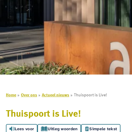
Home
Over ons
Actueel nieuws
Thuispoort is Live!
Thuispoort is Live!
Lees voor
Uitleg woorden
Simpele tekst