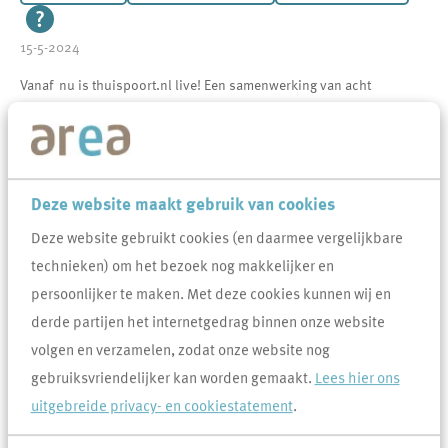
15-5-2024
Vanaf nu is thuispoort.nl live! Een samenwerking van acht
woningcorporaties: Area, BrabantWonen, Charlotte van Beuningen,
JOOST, Mooiland, Woonmeij, Woonveste en Zayaz. Onze
woningzoekenden kunnen nu op één website terecht voor
beschikbare woningen in Noordoost-Brabant en een deel van
Deze website maakt gebruik van cookies
Gennep.
Deze website gebruikt cookies (en daarmee vergelijkbare
Ze hoeven zich dus niet meer op verschillende websites in te
technieken) om het bezoek nog makkelijker en
schrijven. Een stuk makkelijker. En ze hebben een ruimere keuze uit
persoonlijker te maken. Met deze cookies kunnen wij en
passende woningen. Inschrijven en verlengen is gratis.
derde partijen het internetgedrag binnen onze website
volgen en verzamelen, zodat onze website nog
Activeer je inschrijving
gebruiksvriendelijker kan worden gemaakt.
Lees hier ons
Stond je ingeschreven als woningzoekende bij WoonService
uitgebreide privacy- en cookiestatement
.
Regionaal, Ons Huiz, Mooiland of Charlotte van Beuningen? Jouw
inschrijving én inschrijftijd zijn overgezet naar Thuispoort.