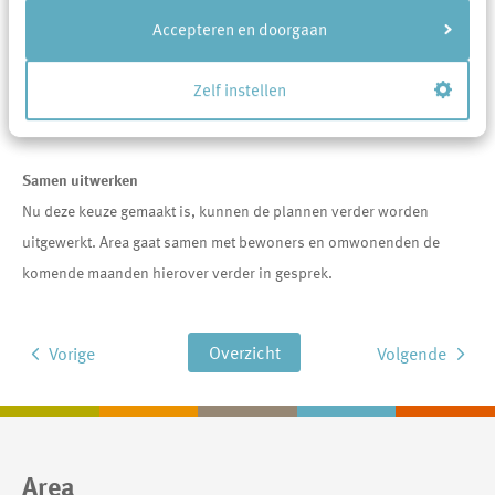
Accepteren en doorgaan
Na de aankondiging van Area voor de ingrijpende plannen voor
Uden west in maart 2021 zijn er veel gesprekken en bijeenkomsten
Zelf instellen
met de betreffende bewoners geweest. Samen met de resterende
bewoners is Area tot een overeenstemming gekomen.
Samen uitwerken
Nu deze keuze gemaakt is, kunnen de plannen verder worden
uitgewerkt. Area gaat samen met bewoners en omwonenden de
komende maanden hierover verder in gesprek.
Overzicht
Vorige
Volgende
Contactinformatie
Area