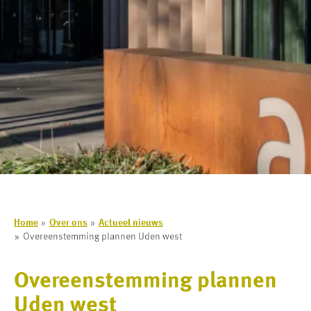
Home
Over ons
Actueel nieuws
Overeenstemming plannen Uden west
Overeenstemming plannen
Uden west