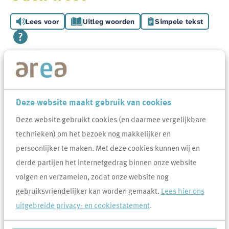
Lees voor
Uitleg woorden
Simpele tekst
10-2-2023
Deze website maakt gebruik van cookies
Deze website gebruikt cookies (en daarmee vergelijkbare
technieken) om het bezoek nog makkelijker en
persoonlijker te maken. Met deze cookies kunnen wij en
derde partijen het internetgedrag binnen onze website
Nieuwbouw én renoveren
volgen en verzamelen, zodat onze website nog
De seniorenwoningen aan de Smidsstraat en het
gebruiksvriendelijker kan worden gemaakt.
Lees hier ons
appartementencomplex aan de Kerkakkerstraat worden gesloopt
uitgebreide privacy- en cookiestatement
.
om ruimte te maken voor nieuwbouw. De eengezinswoningen aan
de Kerkakkerstraat en Helenastraat worden ingrijpend gerenoveerd.