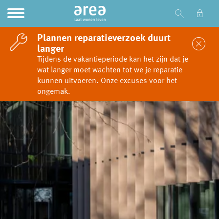
Ga naar Hoofd
Naar de homepage
Plannen reparatieverzoek duurt
Sl
langer
Tijdens de vakantieperiode kan het zijn dat je
wat langer moet wachten tot we je reparatie
Naar hoofdinhoud
Naar hoofdnavigatiemenu
Naar zoeken
kunnen uitvoeren. Onze excuses voor het
ongemak.